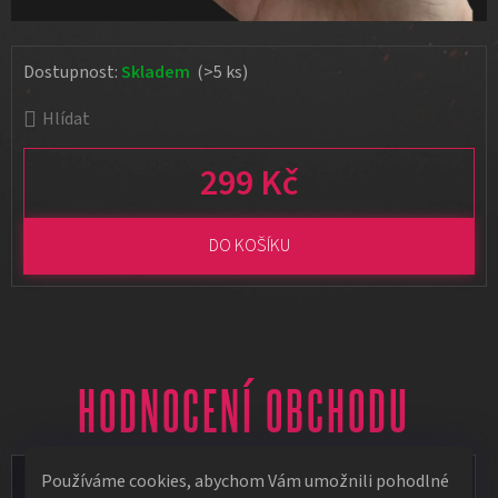
Dostupnost:
Skladem
(>5 ks)
Hlídat
299 Kč
Měrná cena:
DO KOŠÍKU
HODNOCENÍ OBCHODU
Používáme cookies, abychom Vám umožnili pohodlné
Vít Vápeník