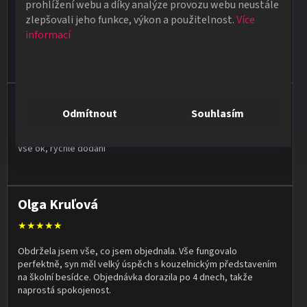
prohlížení webu a díky analýze provozu webu neustále
★★★★★
zlepšovali jeho funkce, výkon a použitelnost.
Více
informací
Poradí, pomůžou. Zboží je kvalitní a rychlé dodání pokud je zboží
skladem. Ale i když zboží skladem není snaží se doručit do
týdne.
Nastavení
Jan Vašut
Odmítnout
Souhlasím
★★★★★
Vše ok, rychlé dodání
Olga Kruľová
★★★★★
Obdržela jsem vše, co jsem objednala. Vše fungovalo
perfektně, syn měl velký úspěch s kouzelnickým představením
na školní besídce. Objednávka dorazila po 4 dnech, takže
naprostá spokojenost.