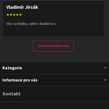
Vladimír Jirsák
★★★★★
Vše v pořádku, výběr i dodání na 1.
Všechna hodnocení
Z
Kategorie
á
p
Informace pro vás
a
t
Kontakt
í