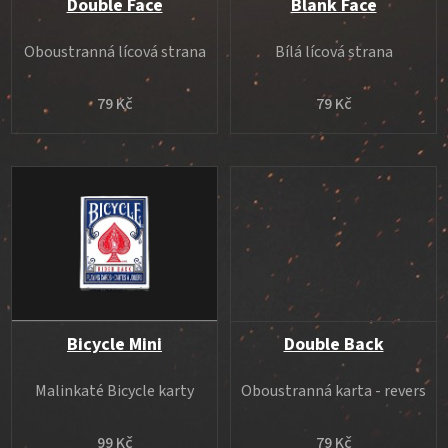
o
Double Face
Blank Face
d
Oboustranná lícová strana
Bílá lícová strana
u
k
79 Kč
79 Kč
t
ů
Bicycle Mini
Double Back
Malinkaté Bicycle karty
Oboustranná karta - revers
99 Kč
79 Kč