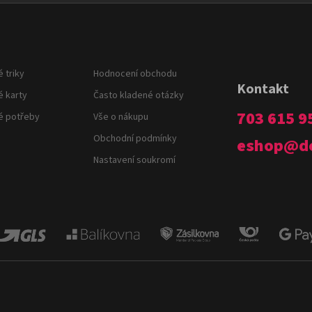
d
o
a
v
c
á
í
n
p
í
 triky
Hodnocení obchodu
r
Kontakt
v
é karty
Často kladené otázky
k
703 615 9
é potřeby
Vše o nákupu
y
v
Obchodní podmínky
eshop
@
d
ý
Nastavení soukromí
p
i
s
u