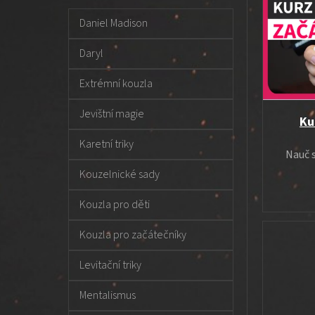
t
t
i
e
r
s
Daniel Madison
g
a
p
o
Daryl
n
r
r
n
o
i
Extrémní kouzla
í
e
d
p
u
Jevištní magie
Ku
a
k
Karetní triky
n
t
Nauč s
e
ů
Kouzelnické sady
l
Kouzla pro děti
Kouzla pro začátečníky
Levitační triky
Mentalismus