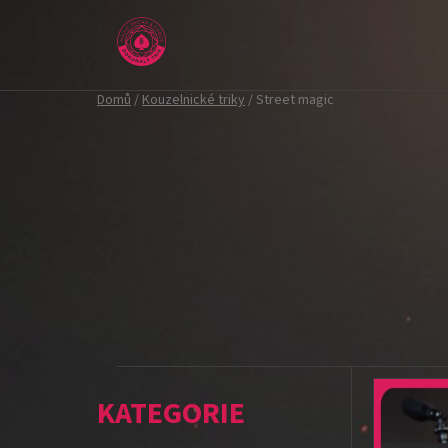
Přejít
na
obsah
Domů
/
Kouzelnické triky
/
Street magic
P
V
o
ý
K
Přeskočit
s
p
a
kategorie