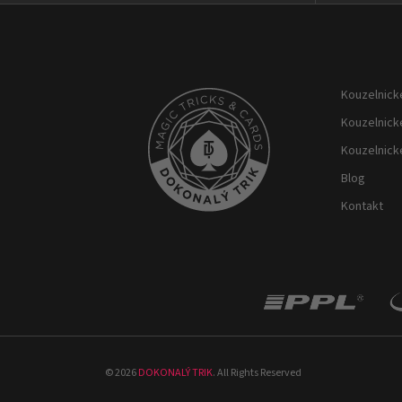
Z
á
p
Kouzelnické
a
t
Kouzelnick
í
Kouzelnick
Blog
Kontakt
©
2026
DOKONALÝ TRIK
. All Rights Reserved