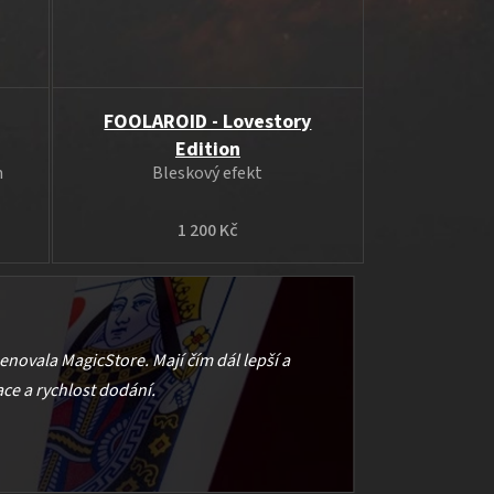
FOOLAROID - Lovestory
Edition
m
Bleskový efekt
1 200 Kč
menovala MagicStore. Mají čím dál lepší a
ce a rychlost dodání.