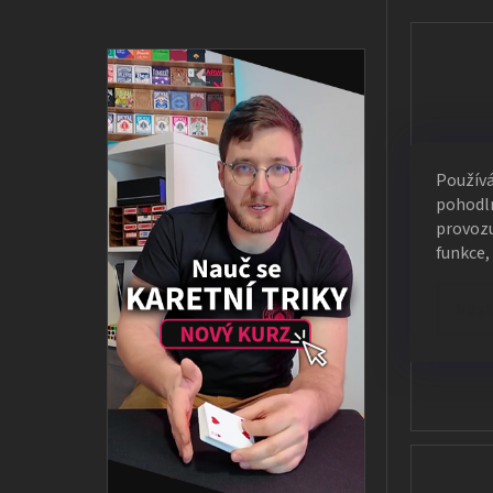
Použív
pohodln
provozu
funkce,
Nast