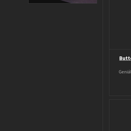
Butt
Geniá