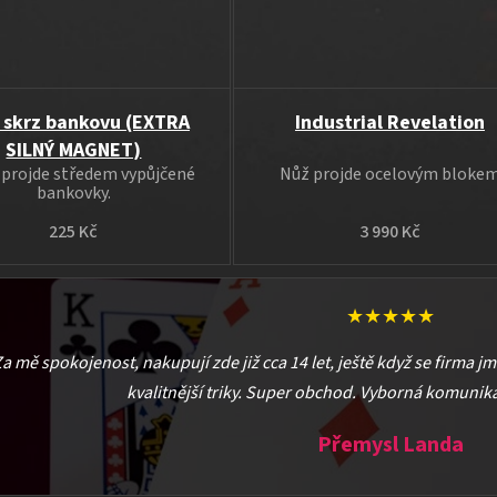
 skrz bankovu (EXTRA
Industrial Revelation
SILNÝ MAGNET)
 projde středem vypůjčené
Nůž projde ocelovým bloke
bankovky.
225 Kč
3 990 Kč
★★★★★
a mě spokojenost, nakupují zde již cca 14 let, ještě když se firma j
kvalitnější triky. Super obchod. Vyborná komunika
Přemysl Landa