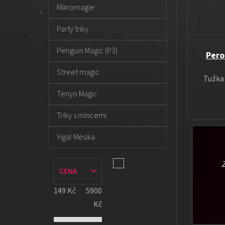
Mikromagie
Party triky
Penguin Magic (P3)
Pero
Street magic
Tužka
Tenyo Magic
Triky s mincemi
Yigal Mesika
Z
CENA
149
Kč
5900
Kč