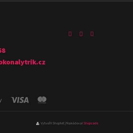
58
okonalytrik.cz
Vytvořil Shoptet
| Nakódoval
Shopcode