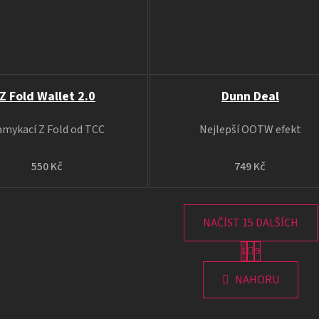
Z Fold Wallet 2.0
Dunn Deal
amykací Z Fold od TCC
Nejlepší OOTW efekt
550 Kč
749 Kč
NAČÍST 15 DALŠÍCH
S
1
9
O
t
v
r
NAHORU
á
l
n
á
k