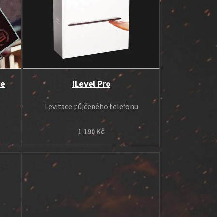
te
iLevel Pro
Levitace půjčeného telefonu
1 190 Kč