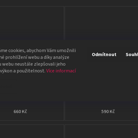
áme cookies, abychom Vám umožnili
Odmítnout
Souh
é prohlížení webu a díky analýze
 webu neustále zlepšovali jeho
 výkon a použitelnost.
Více informací
The Royal Scam
Invisible Zone (Tenyo)
avení
Neuvěřitelný závěr
Neviditelná tužka
660 Kč
590 Kč