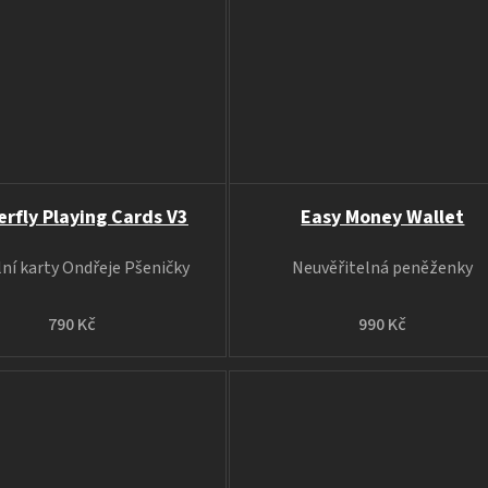
erfly Playing Cards V3
Easy Money Wallet
lní karty Ondřeje Pšeničky
Neuvěřitelná peněženky
790 Kč
990 Kč