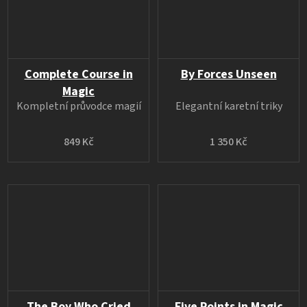
Complete Course in
By Forces Unseen
Magic
Kompletní průvodce magií
Elegantní karetní triky
849 Kč
1 350 Kč
The Boy Who Cried
Five Points in Magic