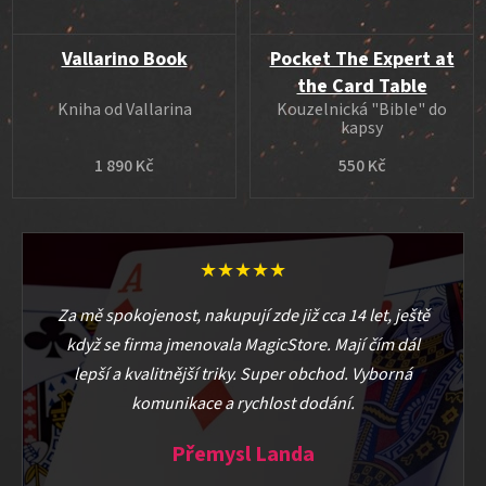
Vallarino Book
Pocket The Expert at
the Card Table
Kniha od Vallarina
Kouzelnická "Bible" do
kapsy
1 890 Kč
550 Kč
★★★★★
Za mě spokojenost, nakupují zde již cca 14 let, ještě
když se firma jmenovala MagicStore. Mají čím dál
lepší a kvalitnější triky. Super obchod. Vyborná
komunikace a rychlost dodání.
Přemysl Landa