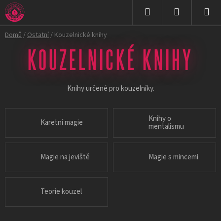
Přejít
na
Hledat
NÁKUPNÍ
obsah
Domů
/
Ostatní
/
Kouzelnické knihy
KOŠÍK
KOUZELNICKÉ KNIHY
Knihy určené pro kouzelníky.
Knihy o
Karetní magie
mentalismu
Magie na jeviště
Magie s mincemi
Teorie kouzel