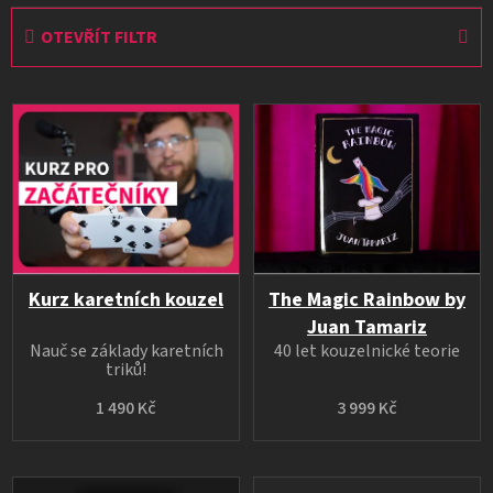
OTEVŘÍT FILTR
V
ý
p
i
s
p
r
o
Kurz karetních kouzel
The Magic Rainbow by
d
Juan Tamariz
Nauč se základy karetních
40 let kouzelnické teorie
u
triků!
k
1 490 Kč
3 999 Kč
t
ů