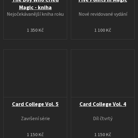
Magic - kniha
Nejočekávanější kniha roku
Nové revidované vydání
1 350 Kč
1 100 Kč
Card College Vol. 5
Card College Vol. 4
Završení série
Díl čtvrtý
1 150 Kč
1 150 Kč