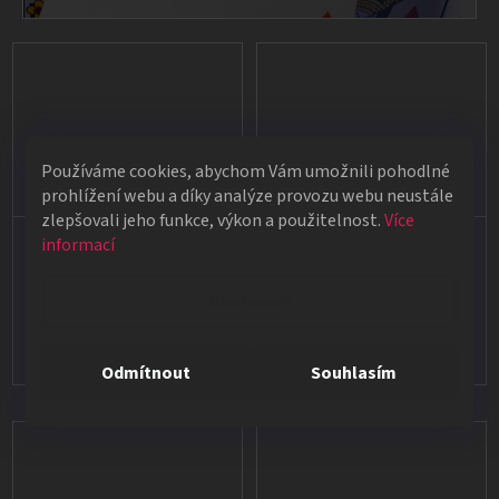
Používáme cookies, abychom Vám umožnili pohodlné
prohlížení webu a díky analýze provozu webu neustále
zlepšovali jeho funkce, výkon a použitelnost.
Více
Sonata by Juan
Modern Coin Magic
informací
Tamariz
Okouzlující hudba od Juana
Kouzla s mincemi
Nastavení
Tamarize
2 790 Kč
399 Kč
Odmítnout
Souhlasím