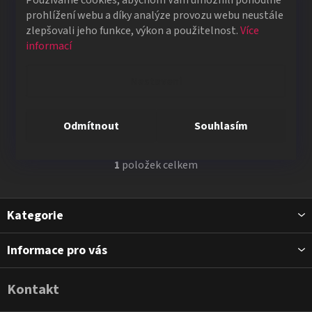
p
prohlížení webu a díky analýze provozu webu neustále
r
zlepšovali jeho funkce, výkon a použitelnost.
Více
o
MxS Casino Stingers
informací
d
Karty proti podvádění
u
Nastavení
k
449 Kč
t
Odmítnout
Souhlasím
ů
1
položek celkem
O
v
l
Z
Kategorie
á
á
d
p
a
Informace pro vás
a
c
t
í
Kontakt
í
p
r