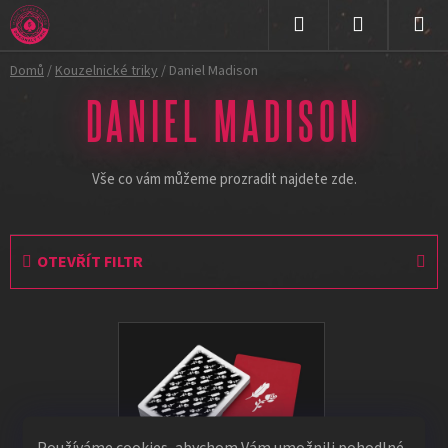
Přejít
na
Hledat
NÁKUPNÍ
obsah
Domů
/
Kouzelnické triky
/
Daniel Madison
KOŠÍK
DANIEL MADISON
Vše co vám můžeme prozradit najdete zde.
OTEVŘÍT FILTR
V
ý
p
i
s
Používáme cookies, abychom Vám umožnili pohodlné