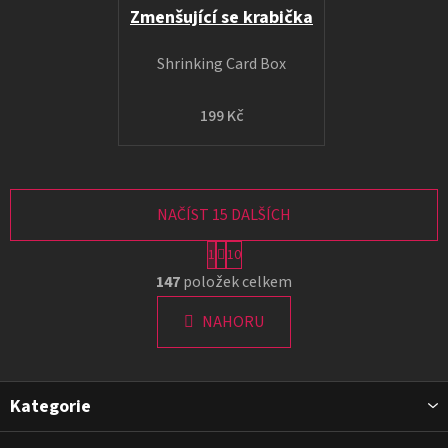
Zmenšující se krabička
Shrinking Card Box
199 Kč
NAČÍST 15 DALŠÍCH
S
1
10
t
O
147
položek celkem
r
v
á
l
NAHORU
n
á
k
o
d
v
a
Z
á
Kategorie
c
á
n
í
p
í