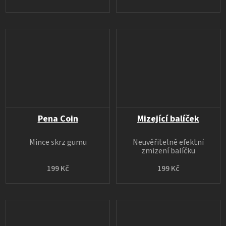
Pena Coin
Mizející balíček
Mince skrz gumu
Neuvěřitelně efektní
zmizení balíčku
199 Kč
199 Kč