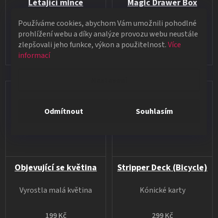
Létající mince
Magic Drawer Box
Používáme cookies, abychom Vám umožnili pohodlné
Mizení a objevování mincí
Kouzelná krabička
prohlížení webu a díky analýze provozu webu neustále
zlepšovali jeho funkce, výkon a použitelnost.
Více
199 Kč
249 Kč
informací
Nastavení
Odmítnout
Souhlasím
Objevující se květina
Stripper Deck (Bicycle)
Vyrostla malá květina
Kónické karty
199 Kč
299 Kč