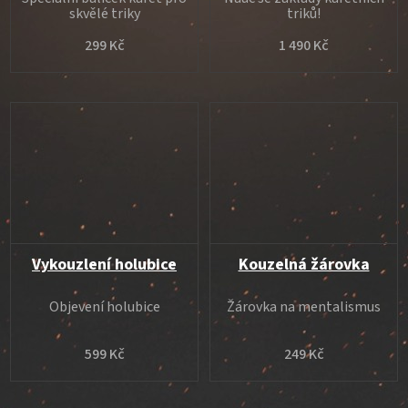
skvělé triky
triků!
299 Kč
1 490 Kč
Vykouzlení holubice
Kouzelná žárovka
Objevení holubice
Žárovka na mentalismus
599 Kč
249 Kč