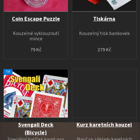
p
r
o
Coin Escape Puzzle
Tiskárna
d
Kouzelné vyklouznutí
Kouzelný tisk bankovek
u
mince
k
79 Kč
279 Kč
t
ů
TIP
Svengali Deck
Kurz karetních kouzel
(Bicycle)
Speciální balíček karet pro
Nauč se základy karetních