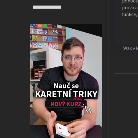
pohodln
provozu
funkce,
Nast
Wax v k