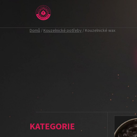
Přejít
na
obsah
Domů
/
Kouzelnické potřeby
/
Kouzelnické wax
P
V
o
ý
K
Přeskočit
s
p
a
kategorie