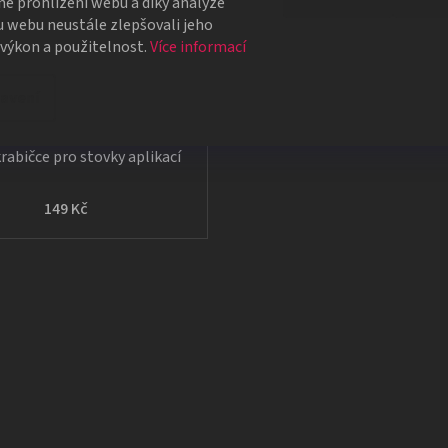
é prohlížení webu a díky analýze
 webu neustále zlepšovali jeho
 výkon a použitelnost.
Více informací
avení
Kouzelnický Wax
rabičce pro stovky aplikací
149 Kč
O
v
l
á
d
a
c
í
p