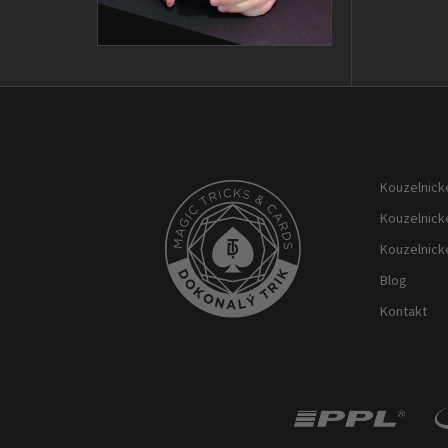
Z
á
p
Kouzelnické
a
t
Kouzelnick
í
Kouzelnick
Blog
Kontakt