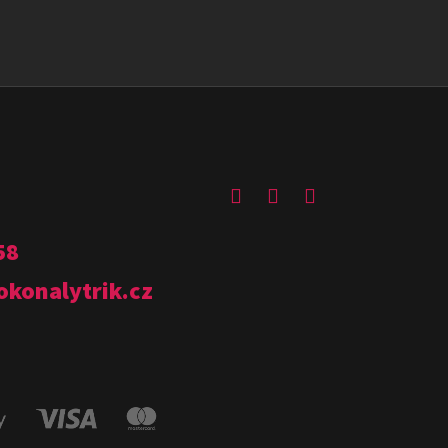
58
okonalytrik.cz