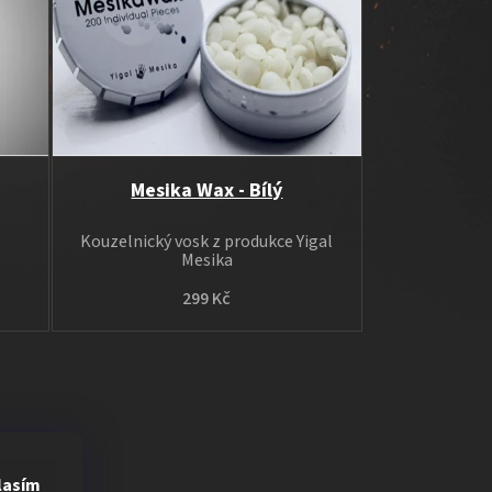
Mesika Wax - Bílý
Kouzelnický vosk z produkce Yigal
Mesika
299 Kč
lasím