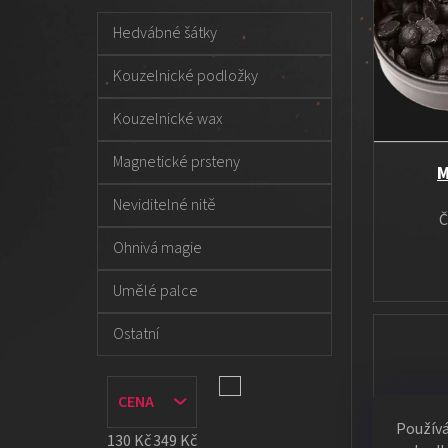
t
t
i
e
r
s
Hedvábné šátky
g
a
p
o
Kouzelnické podložky
n
r
r
n
o
i
Kouzelnické wax
í
e
d
p
u
Magnetické prsteny
M
a
k
Neviditelné nitě
n
t
Č
e
ů
Ohnivá magie
l
Umělé palce
Ostatní
CENA
Použív
130
Kč
349
Kč