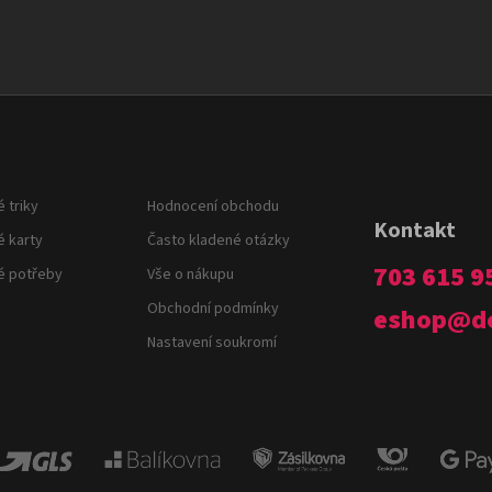
r
v
k
y
v
ý
p
i
 triky
Hodnocení obchodu
s
Kontakt
u
é karty
Často kladené otázky
703 615 9
é potřeby
Vše o nákupu
Obchodní podmínky
eshop
@
d
Nastavení soukromí