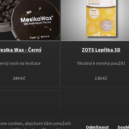
esika Wax - Černý
ZOTS Lepítka 3D
erný vosk na levitace
Vhodná k mnoha použití
349 Kč
130 Kč
áme cookies, abychom Vám umožnili
Odmítnout
Souh