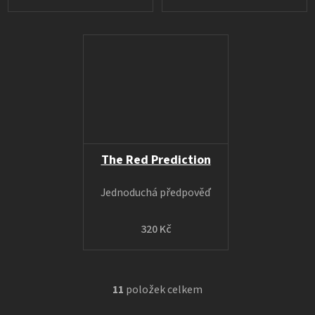
The Red Prediction
Jednoduchá předpověď
320 Kč
11
položek celkem
O
v