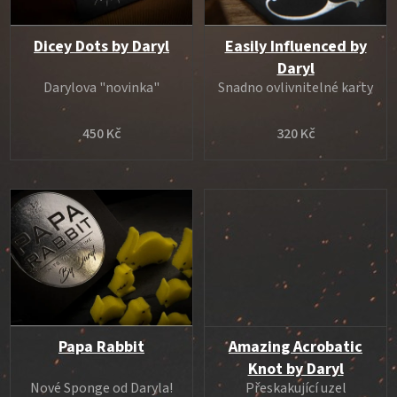
p
r
o
Dicey Dots by Daryl
Easily Influenced by
d
Daryl
Darylova "novinka"
Snadno ovlivnitelné karty
u
k
450 Kč
320 Kč
t
ů
Papa Rabbit
Amazing Acrobatic
Knot by Daryl
Nové Sponge od Daryla!
Přeskakující uzel