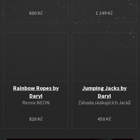
600 Kč
1 149 Kč
Rainbow Ropes by
Jumping Jacks by
Daryl
Daryl
Remix NEON
Záhada skákajících Jacků
820 Kč
450 Kč