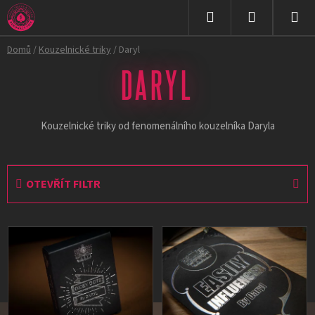
Přejít
na
Hledat
NÁKUPNÍ
obsah
Domů
/
Kouzelnické triky
/
Daryl
KOŠÍK
DARYL
Kouzelnické triky od fenomenálního kouzelníka Daryla
OTEVŘÍT FILTR
V
ý
p
i
s