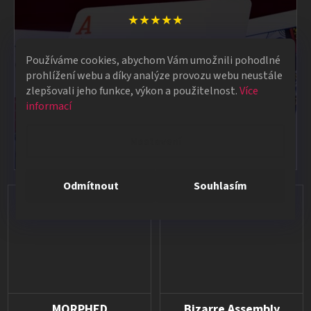
★★★★★
Za mě spokojenost, nakupují zde již cca 14 let, ještě
Používáme cookies, abychom Vám umožnili pohodlné
když se firma jmenovala MagicStore. Mají čím dál
prohlížení webu a díky analýze provozu webu neustále
lepší a kvalitnější triky. Super obchod. Vyborná
zlepšovali jeho funkce, výkon a použitelnost.
Více
komunikace a rychlost dodání.
informací
Přemysl Landa
Nastavení
Odmítnout
Souhlasím
MORPHED
Bizarre Assembly