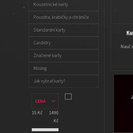
Kouzelnické karty
Pouzdra, krabičky a chrániče
Standardní karty
Ku
Cardistry
Nauč s
Značené karty
Missing
Jak vybrat karty?
Z
CENA
15
Kč
1490
Kč