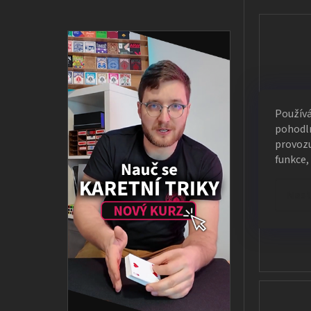
Použív
pohodln
provozu
funkce,
Nast