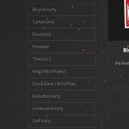
t
t
i
e
r
s
Bicycle karty
g
a
p
o
Cartamundi
n
r
r
n
o
i
Ellusionist
í
e
d
p
u
Fontaine
Bi
a
k
Theory11
n
t
Perfekt
e
ů
Kings Wild Project
l
Dan & Dave / Art of Play
Exkluzivní karty
Limitované karty
Gaff Karty