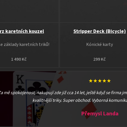
rz karetních kouzel
Stripper Deck (Bicycle)
e základy karetních triků!
Kónické karty
1 490 Kč
299 Kč
★★★★★
a mě spokojenost, nakupují zde již cca 14 let, ještě když se firma j
kvalitnější triky. Super obchod. Vyborná komunika
Přemysl Landa