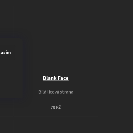
lasím
d
Blank Face
Bílá lícová strana
79 Kč