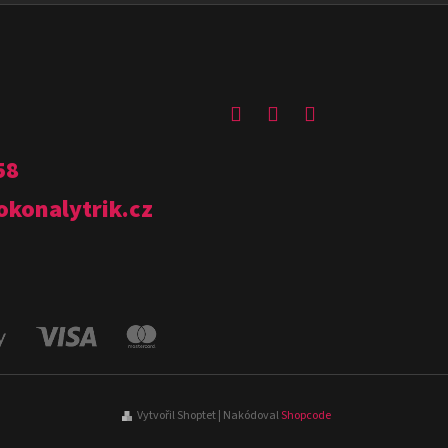
58
okonalytrik.cz
Vytvořil Shoptet
| Nakódoval
Shopcode