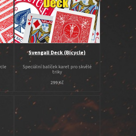
Svengali Deck (Bicycle)
ycle
Speciální balíček karet pro skvělé
triky
299 Kč