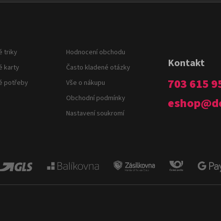
d
o
a
v
c
á
í
n
p
í
 triky
Hodnocení obchodu
r
Kontakt
v
é karty
Často kladené otázky
k
703 615 9
é potřeby
Vše o nákupu
y
v
Obchodní podmínky
eshop
@
d
ý
Nastavení soukromí
p
i
s
u