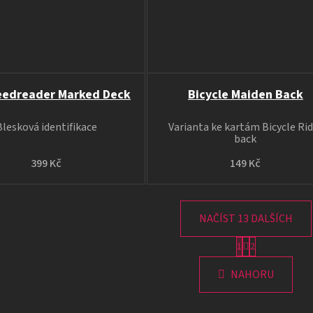
eedreader Marked Deck
Bicycle Maiden Back
Blesková identifikace
Varianta ke kartám Bicycle Ri
back
399 Kč
149 Kč
NAČÍST 13 DALŠÍCH
S
1
2
O
t
v
r
NAHORU
á
l
n
á
k