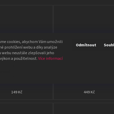
áme cookies, abychom Vám umožnili
Odmítnout
Souh
é prohlížení webu a díky analýze
 webu neustále zlepšovali jeho
 výkon a použitelnost.
Více informací
Stripper Deck
Butterfly Worker Marke
avení
Kónické karty
V několika barvách
149 Kč
449 Kč