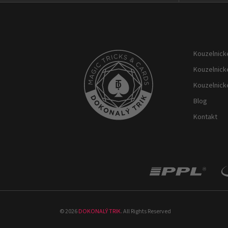
Z
á
p
Kouzelnické
a
t
Kouzelnick
í
Kouzelnick
Blog
Kontakt
©
2026
DOKONALÝ TRIK
. All Rights Reserved