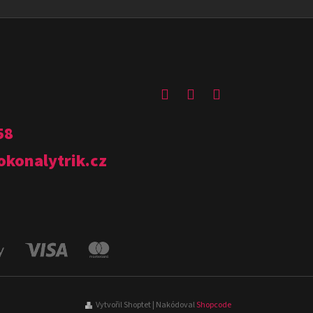
58
okonalytrik.cz
Vytvořil Shoptet
| Nakódoval
Shopcode