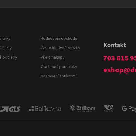
 triky
Hodnocení obchodu
Kontakt
é karty
Často kladené otázky
703 615 9
é potřeby
Vše o nákupu
Obchodní podmínky
eshop
@
d
Nastavení soukromí