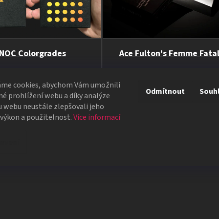
NOC Colorgrades
Ace Fulton's Femme Fata
y s barevným přechodem
Svůdný a stylový balíček s ret
atmosférou
áme cookies, abychom Vám umožnili
Odmítnout
Souh
é prohlížení webu a díky analýze
399 Kč
399 Kč
 webu neustále zlepšovali jeho
 výkon a použitelnost.
Více informací
O
v
avení
l
á
d
a
c
í
p