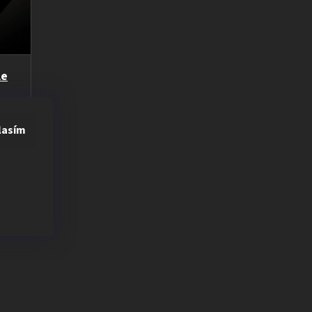
le
ro
lasím