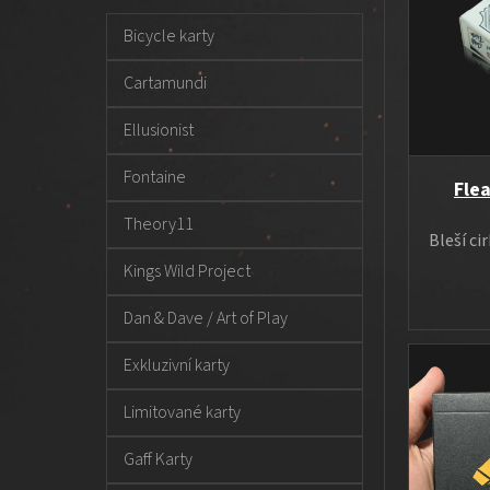
t
t
i
e
r
s
Bicycle karty
g
a
p
o
Cartamundi
n
r
r
n
o
i
Ellusionist
í
e
d
p
u
Fontaine
Flea
a
k
Theory11
n
t
Bleší ci
e
ů
Kings Wild Project
l
Dan & Dave / Art of Play
Exkluzivní karty
Limitované karty
Gaff Karty