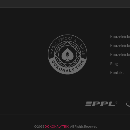
Z
á
p
Kouzelnické
a
t
Kouzelnick
í
Kouzelnick
Blog
Kontakt
©
2026
DOKONALÝ TRIK
. All Rights Reserved