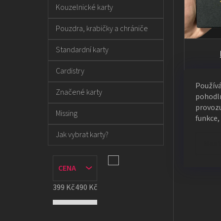
Kouzelnické karty
Pouzdra, krabičky a chrániče
Standardní karty
Cardistry
Kart
Použív
Značené karty
pohodln
provozu
Missing
funkce,
Jak vybrat karty?
Nast
CENA
399
Kč
490
Kč