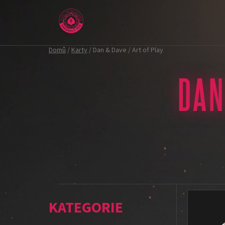
Přejít
na
obsah
Domů
/
Karty
/
Dan & Dave / Art of Play
DAN
P
V
o
ý
K
Přeskočit
s
p
a
kategorie