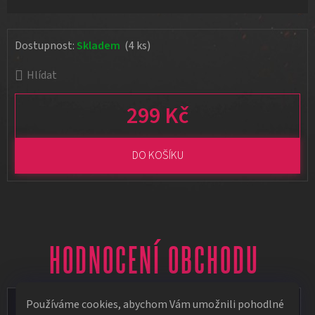
Dostupnost:
Skladem
(4 ks)
Hlídat
299 Kč
Měrná cena:
DO KOŠÍKU
HODNOCENÍ OBCHODU
Používáme cookies, abychom Vám umožnili pohodlné
Vít Vápeník