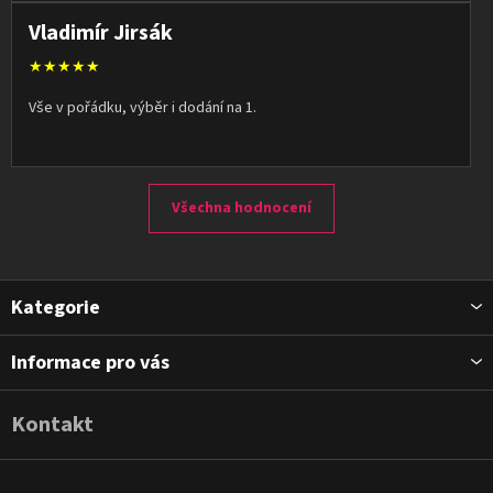
Vladimír Jirsák
★★★★★
Vše v pořádku, výběr i dodání na 1.
Všechna hodnocení
Z
Kategorie
á
p
Informace pro vás
a
t
Kontakt
í