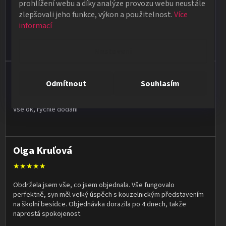
prohlížení webu a díky analýze provozu webu neustále
★★★★★
zlepšovali jeho funkce, výkon a použitelnost.
Více
informací
Poradí, pomůžou. Zboží je kvalitní a rychlé dodání pokud je zboží
skladem. Ale i když zboží skladem není snaží se doručit do
týdne.
Nastavení
Jan Vašut
Odmítnout
Souhlasím
★★★★★
Vše ok, rychlé dodání
Olga Kruľová
★★★★★
Obdržela jsem vše, co jsem objednala. Vše fungovalo
perfektně, syn měl velký úspěch s kouzelnickým představením
na školní besídce. Objednávka dorazila po 4 dnech, takže
naprostá spokojenost.