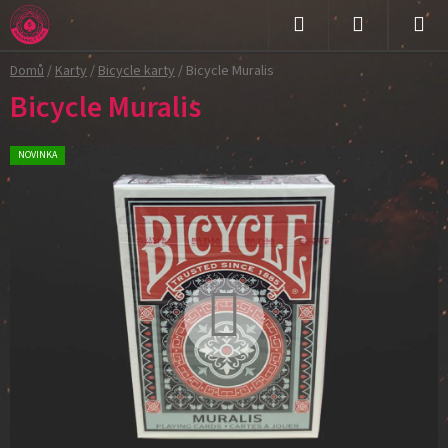
Přejít
na
Hledat
NÁKUPNÍ
obsah
Domů
/
Karty
/
Bicycle karty
/
Bicycle Muralis
KOŠÍK
Bicycle Muralis
NOVINKA