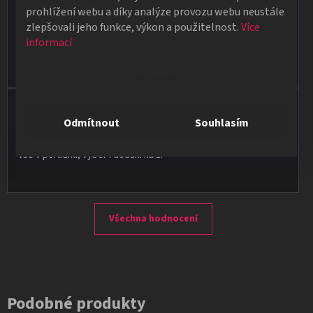
★★★★★
prohlížení webu a díky analýze provozu webu neustále
zlepšovali jeho funkce, výkon a použitelnost.
Více
Obdržela jsem vše, co jsem objednala. Vše fungovalo
informací
perfektně, syn měl velký úspěch s kouzelnickým představením
na školní besídce. Objednávka dorazila po 4 dnech, takže
naprostá spokojenost.
Nastavení
Vladimír Jirsák
Odmítnout
Souhlasím
★★★★★
Vše v pořádku, výběr i dodání na 1.
Všechna hodnocení
Podobné produkty