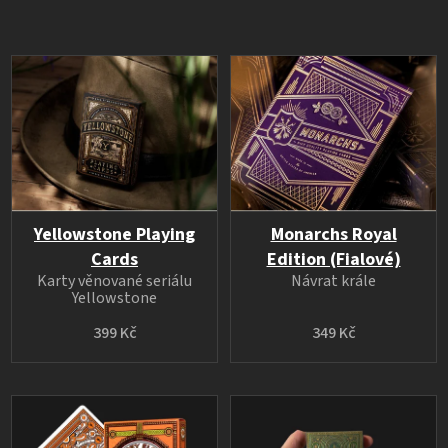
Yellowstone Playing
Monarchs Royal
Cards
Edition (Fialové)
Karty věnované seriálu
Návrat krále
Yellowstone
399 Kč
349 Kč