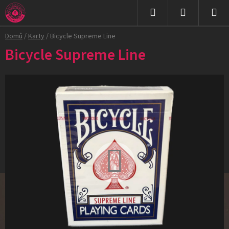
Přejít
na
Hledat
NÁKUPNÍ
obsah
Domů
/
Karty
/
Bicycle Supreme Line
KOŠÍK
Bicycle Supreme Line