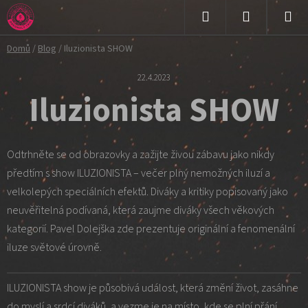
Přejít
na
Hledat
NÁKUPNÍ
obsah
Domů
/
Blog
/
Iluzionista SHOW
KOŠÍK
22.4.2023
Iluzionista SHOW
Odtrhněte se od obrazovky a zažijte živou zábavu jako nikdy
předtím s show ILUZIONISTA – večer plný nemožných iluzí a
velkolepých speciálních efektů. Diváky a kritiky popisovaný jako
neuvěřitelná podívaná, která zaujme diváky všech věkových
kategorií. Pavel Dolejška zde prezentuje originální a fenomenální
iluze světové úrovně.
ILUZIONISTA show je působivá událost, která změní život, zasáhne
do myslí a srdcí diváků, a vezme je na místo, kde se plní přání.