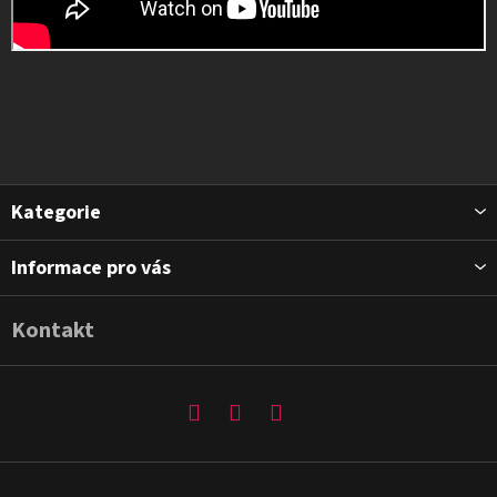
Z
Kategorie
á
p
Informace pro vás
a
t
Kontakt
í