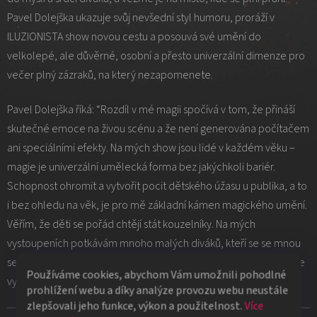
Pavel Dolejška ukazuje svůj nevšední styl humoru, proráží v
ILUZIONISTA show novou cestu a posouvá své umění do
velkolepé, ale důvěrné, osobní a přesto univerzální dimenze pro
večer plný zázraků, na který nezapomenete.
Pavel Dolejška říká: “Rozdíl v mé magii spočívá v tom, že přináší
skutečné emoce na živou scénu a že není generována počítačem
ani speciálními efekty. Na mých show jsou lidé v každém věku –
magie je univerzální umělecká forma bez jakýchkoli bariér.
Schopnost ohromit a vytvořit pocit dětského úžasu u publika, a to
i bez ohledu na věk, je pro mě základní kámen magického umění.
Věřím, že děti se pořád chtějí stát kouzelníky. Na mých
vystoupeních potkávám mnoho malých diváků, kteří se se mnou
setkávají po představení a říkají mi, že jejich snem je jednoho dne
Používáme cookies, abychom Vám umožnili pohodlné
vystoupit na jevišti jako „Pavel Dolejška“.”
prohlížení webu a díky analýze provozu webu neustále
zlepšovali jeho funkce, výkon a použitelnost.
Více