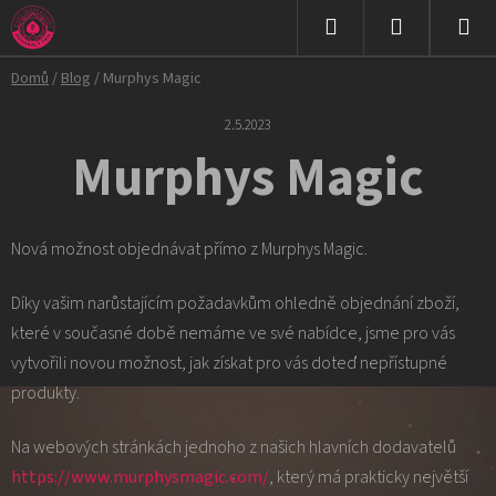
Přejít
na
Hledat
NÁKUPNÍ
obsah
Domů
/
Blog
/
Murphys Magic
KOŠÍK
2.5.2023
Murphys Magic
Nová možnost objednávat přímo z Murphys Magic.
Díky vašim narůstajícím požadavkům ohledně objednání zboží,
které v současné době nemáme ve své nabídce, jsme pro vás
vytvořili novou možnost, jak získat pro vás doteď nepřístupné
produkty.
Na webových stránkách jednoho z našich hlavních dodavatelů
https://www.murphysmagic.com/
, který má prakticky největší