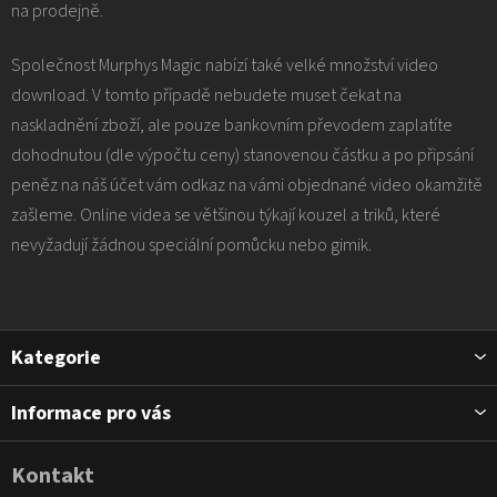
na prodejně.
Společnost Murphys Magic nabízí také velké množství video
download. V tomto případě nebudete muset čekat na
naskladnění zboží, ale pouze bankovním převodem zaplatíte
dohodnutou (dle výpočtu ceny) stanovenou částku a po připsání
peněz na náš účet vám odkaz na vámi objednané video okamžitě
zašleme. Online videa se většinou týkají kouzel a triků, které
nevyžadují žádnou speciální pomůcku nebo gimik.
Z
Kategorie
á
p
Informace pro vás
a
t
Kontakt
í