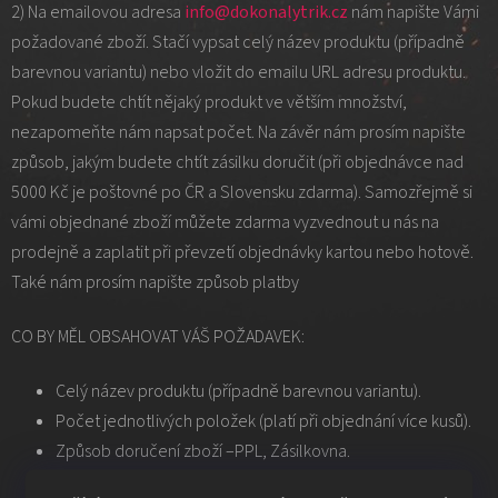
2) Na emailovou adresa
info@dokonalytrik.cz
nám napište Vámi
požadované zboží. Stačí vypsat celý název produktu (případně
barevnou variantu) nebo vložit do emailu URL adresu produktu.
Pokud budete chtít nějaký produkt ve větším množství,
nezapomeňte nám napsat počet. Na závěr nám prosím napište
způsob, jakým budete chtít zásilku doručit (při objednávce nad
5000 Kč je poštovné po ČR a Slovensku zdarma). Samozřejmě si
vámi objednané zboží můžete zdarma vyzvednout u nás na
prodejně a zaplatit při převzetí objednávky kartou nebo hotově.
Také nám prosím napište způsob platby
CO BY MĚL OBSAHOVAT VÁŠ POŽADAVEK:
Celý název produktu (případně barevnou variantu).
Počet jednotlivých položek (platí při objednání více kusů).
Způsob doručení zboží –PPL, Zásilkovna.
Způsob platby – platba převodem, platba na dobírku při