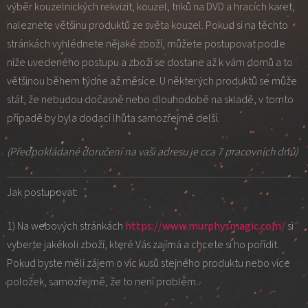
výběr kouzelnických rekvizit, kouzel, triků na DVD a hracích karet,
naleznete většinu produktů ze světa kouzel. Pokud si na těchto
stránkách vyhlédnete nějaké zboží, můžete postupovat podle
níže uvedeného postupu a zboží se dostane až k vám domů a to
většinou během týdne až měsíce. U některých produktů se může
stát, že nebudou dočasně nebo dlouhodobě na skladě, v tomto
případě by byla dodací lhůta samozřejmě delší.
(Předpokládané doručení na vaši adresu je cca 7 pracovních dnů)
Jak postupovat:
1) Na webových stránkách
https://www.murphysmagic.com/
si
vyberte jakékoli zboží, které Vás zajímá a chcete si ho pořídit.
Pokud byste měli zájem o víc kusů stejného produktu nebo více
položek, samozřejmě, že to není problém.