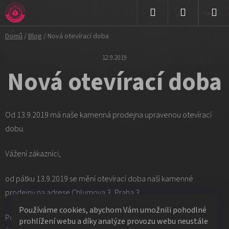
Přejít
na
Hledat
NÁKUPNÍ
obsah
Domů
/
Blog
/
Nová otevírací doba
KOŠÍK
12.9.2019
Nová otevírací doba
Od 13.9.2019 má naše kamenná prodejna upravenou otevírací
dobu.
Vážení zákazníci,
od pátku 13.9.2019 se mění otevírací doba naší kamenné
prodejny na adrese Chlumova 3, Praha 3.
Používáme cookies, abychom Vám umožnili pohodlné
Pondělí 13:00 - 18:00
prohlížení webu a díky analýze provozu webu neustále