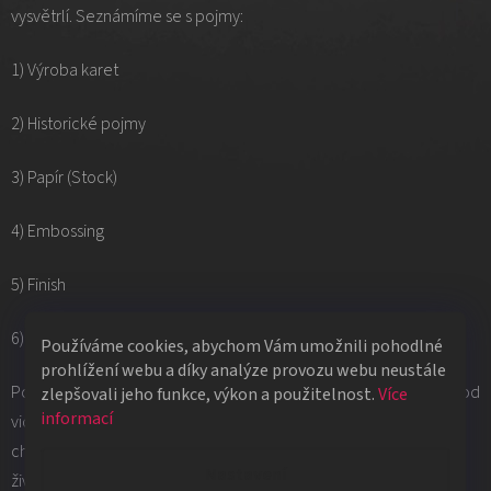
vysvětrlí. Seznámíme se s pojmy:
1) Výroba karet
2) Historické pojmy
3) Papír (Stock)
4) Embossing
5) Finish
6) Řez (Cut)
Používáme cookies, abychom Vám umožnili pohodlné
prohlížení webu a díky analýze provozu webu neustále
Pokud se Vám recenze líbila, určitě dejte like nebo komentář pod
zlepšovali jeho funkce, výkon a použitelnost.
Více
informací
video. Zpětná vazba je pro naši tvorbu velice důležitá. Pokud
chcete dostávat upozornění na nová videa, novinky či blížící se
Nastavení
živý přenos,
klikněte na odběr kanálu Dokonalý Trik.