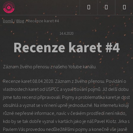
Přejít
na
Hledat
NÁKUPNÍ
obsah
Domů
/
Blog
/
Recenze karet #4
KOŠÍK
14.4.2020
Recenze karet #4
Záznam živého přenosu z našeho Yotube kanálu.
Recenze karet 08.04.2020. Záznam z živého přenosu. Povídání o
vlastnostech karet od USPCC a vysvětlování pojmů. Již delší dobu
jsme tuto recenzi připravovali. Pojmy a problematika karet je dost
obsáhlá a vyznat se v ní není upně jednoduché. Na internetu kolují
různé nepřesné informace, navíc v českém prostředí není nikdo,
kdo by se tak dobře vyznal v kartách jako je náš Pavel Klotz. Jirka s
Pavlem Vás provedou nedůležitěšími pojmy a konečně vše jasně