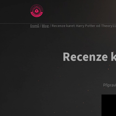
Přejít
na
obsah
Domů
/
Blog
/
Recenze karet: Harry Potter od Theory11
Recenze k
Připravi