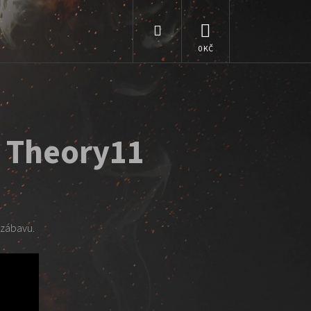
Hledat
NÁKUPNÍ
KOŠÍK
d Theory11
zábavu.