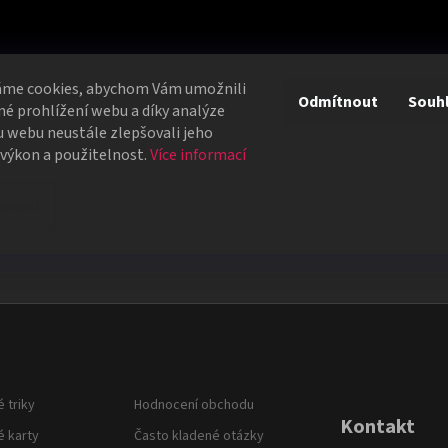
áme cookies, abychom Vám umožnili
Odmítnout
Souh
é prohlížení webu a díky analýze
 webu neustále zlepšovali jeho
 výkon a použitelnost.
Více informací
avení
 triky
Hodnocení obchodu
Kontakt
é karty
Často kladené otázky