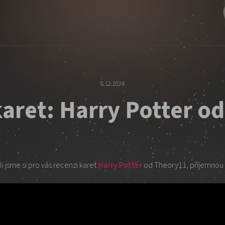
8.12.2024
aret: Harry Potter o
li jsme si pro vás recenzi karet
Harry Potter
od Theory11, příjemnou 