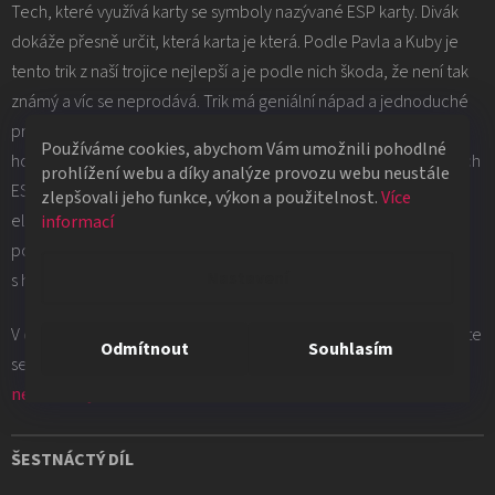
Tech, které využívá karty se symboly nazývané ESP karty. Divák
dokáže přesně určit, která karta je která. Podle Pavla a Kuby je
tento trik z naší trojice nejlepší a je podle nich škoda, že není tak
známý a víc se neprodává. Trik má geniální nápad a jednoduché
provedení, které budete schopni se perfektně naučit do jedné
Používáme cookies, abychom Vám umožnili pohodlné
hodiny. V balení obdržíte několik normálních a několik gimikových
prohlížení webu a díky analýze provozu webu neustále
ESP karet s výukovým DVD a lepítky a to vše je dodáno ve velmi
zlepšovali jeho funkce, výkon a použitelnost.
Více
elegantním obalu. Trik nelze okamžitě opakovat. Pokud ale
informací
porovnáme cenu a výkon, tak je tento trik naprosto úžasný
Nastavení
s hodnocením 93%.
V dnešním slovníčku se dozvíte co to jsou Cups and Balls a naučíte
Odmítnout
Souhlasím
se speciální označení karty v balíčku. Cena pro dnešní díl je
neviditelný balíček – Invisible deck
.
ŠESTNÁCTÝ DÍL