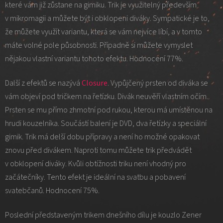
které vám již zůstane na gimiku. Trik je využitelný především
v mikromagii a můžete být i obklopeni diváky. Sympatické je to,
že můžete využít variantu, která se vám nejvíce líbí, a v tomto
máte volné pole působnosti. Případně si můžete vymyslet
nějakou vlastní variantu tohoto efektu. Hodnocení 77%.
Další z efektů se nazývá
Closure
. Vypůjčený prsten od diváka se
vám objeví pod tričkem na řetízku. Divák neuvěří vlastním očím.
Prsten se mu přímo zhmotní pod rukou, kterou má umístěnou na
hrudi kouzelníka. Součástí balení je DVD, dva řetízky a speciální
gimik. Trik má delší dobu přípravy a není ho možné opakovat
znovu před divákem. Naproti tomu můžete trik předvádět
v obklopení diváky. Kvůli obtížnosti triku není vhodný pro
začátečníky. Tento efekt je ideální na svatbu a pobavení
svatebčanů. Hodnocení 75%.
Poslední představeným trikem dnešního dílu je kouzlo Zener