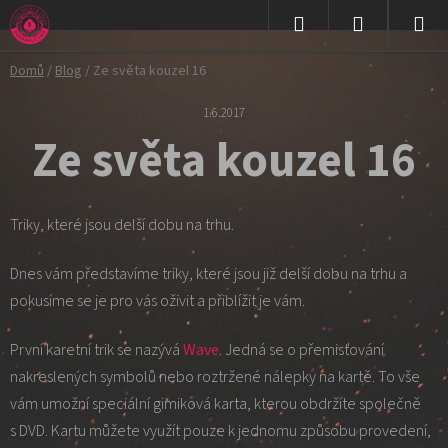
Přejít
na
Hledat
NÁKUPNÍ
obsah
Domů
/
Blog
/
Ze světa kouzel 16
KOŠÍK
1.6.2017
Ze světa kouzel 16
Triky, které jsou delší dobu na trhu.
Dnes vám představíme triky, které jsou již delší dobu na trhu a
pokusíme se je pro vás oživit a přiblížit je vám.
První karetní trik se nazývá
Wave
. Jedná se o přemisťování
nakreslených symbolů nebo roztržené nálepky na kartě. To vše
vám umožní speciální gimiková karta, kterou obdržíte společně
s DVD. Kartu můžete využít pouze k jednomu způsobu provedení,