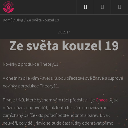
Přejít
na
Hledat
NÁKUPNÍ
obsah
Domů
/
Blog
/
Ze světa kouzel 19
KOŠÍK
2.6.2017
Ze světa kouzel 19
Novinky z produkce Theory11
V dnešním díle vám Pavel s Kubou představí dvě žhavé a suprové
novinky z produkce Theory11.
První z triků, které bychom vám rádi představili, je
Chaos
. A jak
může název napovědět, tak tento trik vám umožní seřadit
zamíchaný balíček do pořadí podle hodnot a barev. Divák
neuvěří, co viděl. Navíc se bude část rutiny odehrávat přímo