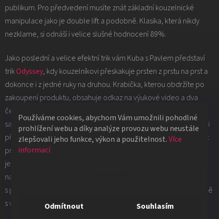
publikum. Pro předvedení musíte znát základní kouzelnické
manipulace jako je double lift a podobně. Klasika, která nikdy
nezklame, si odnáší i velice slušné hodnocení 89%.
Jako poslední a velice efektní trik vám Kuba s Pavlem představí
trik
Odyssey
, kdy kouzelníkovi přeskakuje prsten z prstu na prst a
dokonce i z jedné ruky na druhou. Krabička, kterou obdržíte po
zakoupení produktu, obsahuje odkaz na výukové video a dva
černé prsteny. Jeden je upravený a jeden je zcela obyčejný. Na
Používáme cookies, abychom Vám umožnili pohodlné
samotném videu se naučíte několik rutin, které pak budete moci
prohlížení webu a díky analýze provozu webu neustále
předvádět, navíc můžete vymyslet další rutiny. Samotná velikost
zlepšovali jeho funkce, výkon a použitelnost.
Více
informací
prstenu by měla být větší, než standardně nosíte, minimálně o
jednu velikost. Náročnost není moc obtížná a trik se dokážete
Nastavení
naučit v relativně krátké době. Podle Kuby je to nejlepší efekt
s prstenem, který zná. Tento efekt dopadl v naší recenzi bravurně
s vysokým hodnocením 94%.
Odmítnout
Souhlasím