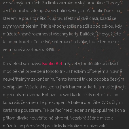
v divákových rukách. Za tímto zázrakem stojí produkce Theory11
a v balení obdržíte upravený balíček Bicycle Mandolin back, na
kterém je použito několik úprav. Efekt má dvě části, každá se
svým vyvrcholením. Trik je vhodný spíše na stůl s podložkou, kdy
můžete krásně rozhrnovat všechny karty. Balíček již nevyužijete
k jinému kouzlu. Co se týče interakce s diváky, tak je tento efekt
velmi silný a zaslouží si 84%.
Další efekt se nazývá
Bunko Bet
a Pavel v tomto díle předvádí
moc pěkné provedení tohoto triku s hezkým příběhem a hlavně
neuvěřitelným zakončením. Tento karetní trik se podobá českým
skořápkám. Vsázíte si na jednu jinak barevnou kartu a musíte ji najít
mezi dalšími dvěma. Bohužel tu svojí kartu nikdy netrefíte a no
konci vás čeká nemilé překvapení. V balení obdržíte DVD s čtyřmi
kartami a pouzdrem. Trik se řadí mezi jeden z nejpopulárnějších a
přitom diváka neuvěřitelně ohromí. Nezabírá žádné místo a
můžete ho předvádět prakticky kdekoliv pro univerzální