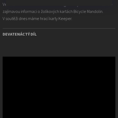
Ve slovníčku se dozvíte něco více o gimikových kartách a zvláště
zajímavou informaci o žolíkových kartách Bicycle Mandolin.
V soutěži dnes máme hrací karty Keeper.
DEVATENÁCTÝ DÍL