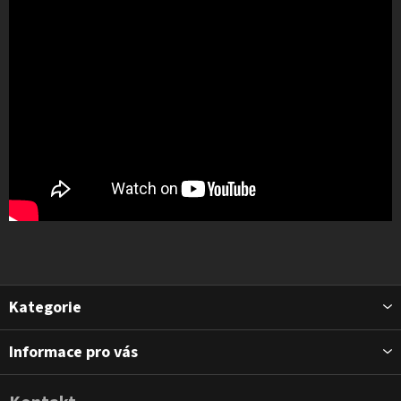
Z
Kategorie
á
p
Informace pro vás
a
t