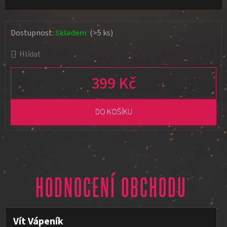
Dostupnost:
Skladem
(>5 ks)
Hlídat
399 Kč
Měrná cena:
DO KOŠÍKU
HODNOCENÍ OBCHODU
Vít Vápeník