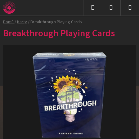
Přejít
na
Hledat
NÁKUPNÍ
obsah
Domů
/
Karty
/
Breakthrough Playing Cards
KOŠÍK
Breakthrough Playing Cards