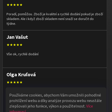
★★★★★
Poradí, pomůžou. Zboží je kvalitní a rychlé dodání pokud je zboží
skladem. Ale i když zboží skladem není snaží se doručit do
týdne.
Jan Vašut
★★★★★
Vše ok, rychlé dodání
Olga Kruľová
★★★★★
Obdržela jsem vše, co jsem objednala. Vše fungovalo
Používáme cookies, abychom Vám umožnili pohodlné
perfektně, syn měl velký úspěch s kouzelnickým představením
prohlížení webu a díky analýze provozu webu neustále
na školní besídce. Objednávka dorazila po 4 dnech, takže
zlepšovali jeho funkce, výkon a použitelnost.
Více
naprostá spokojenost.
informací