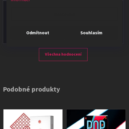
Vladimír Jirsák
Nastavení
★★★★★
Vše v pořádku, výběr i dodání na 1.
Odmítnout
Souhlasím
Všechna hodnocení
Podobné produkty