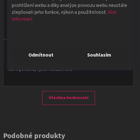
★★★★★
prohlížení webu a díky analýze provozu webu neustále
zlepšovali jeho funkce, výkon a použitelnost.
Více
Obdržela jsem vše, co jsem objednala. Vše fungovalo
informací
perfektně, syn měl velký úspěch s kouzelnickým představením
na školní besídce. Objednávka dorazila po 4 dnech, takže
naprostá spokojenost.
Nastavení
Vladimír Jirsák
Odmítnout
Souhlasím
★★★★★
Vše v pořádku, výběr i dodání na 1.
Všechna hodnocení
Podobné produkty