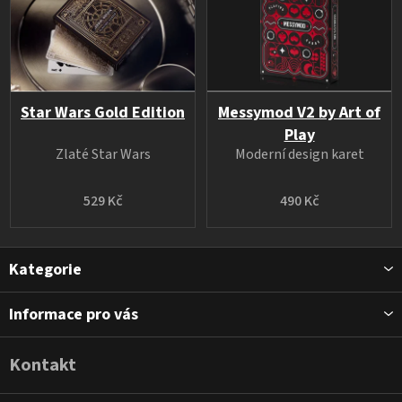
Star Wars Gold Edition
Messymod V2 by Art of
Play
Zlaté Star Wars
Moderní design karet
529 Kč
490 Kč
Z
Kategorie
á
p
Informace pro vás
a
t
Kontakt
í