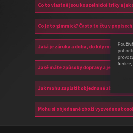
Co to vlastně jsou kouzelnické triky a jak
Co je to gimmick? Často to čtu v popisech
Použív
Jaká je záruka a doba, do kdy mohu odsto
pohodln
provozu
funkce,
Jaké máte způsoby dopravy a jejich cenu
Nast
Jak mohu zaplatit objednané zboží?
Mohu si objednané zboží vyzvednout os