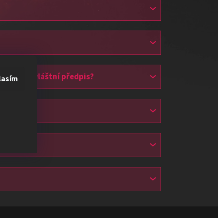
 nějaký zvláštní předpis?
lasím