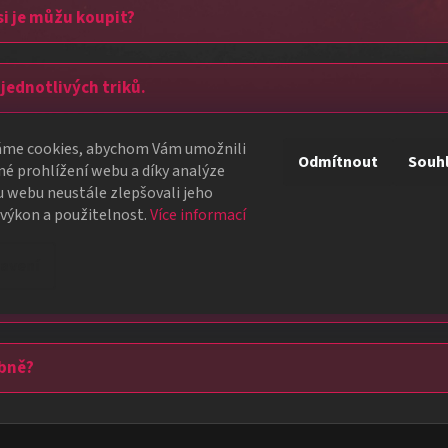
 si je můžu koupit?
 jednotlivých triků.
áme cookies, abychom Vám umožnili
upit od kupní smlouvy? Nevztahuje se na kouzelnické triky
Odmítnout
Souh
é prohlížení webu a díky analýze
 webu neustále zlepšovali jeho
 výkon a použitelnost.
Více informací
?
avení
obně?