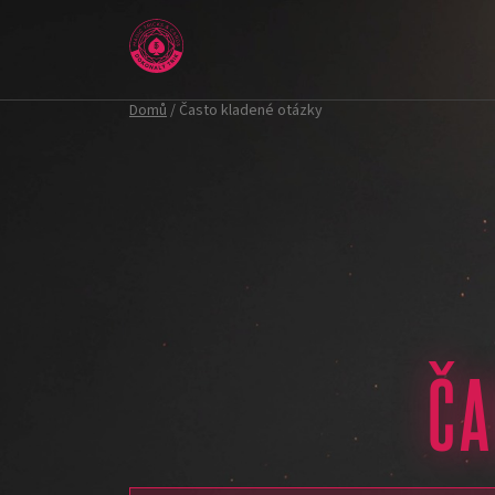
Přejít
na
obsah
Domů
/
Často kladené otázky
ČA