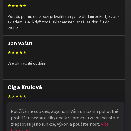
★★★★★
Poradí, pomůžou. Zboží je kvalitní a rychlé dodání pokud je zboží
skladem. Ale i když zboží skladem není snaží se doručit do
týdne.
Jan Vašut
★★★★★
Vše ok, rychlé dodání
Olga Kruľová
★★★★★
Obdržela jsem vše, co jsem objednala. Vše fungovalo
Používáme cookies, abychom Vám umožnili pohodlné
perfektně, syn měl velký úspěch s kouzelnickým představením
prohlížení webu a díky analýze provozu webu neustále
na školní besídce. Objednávka dorazila po 4 dnech, takže
zlepšovali jeho funkce, výkon a použitelnost.
Více
naprostá spokojenost.
informací