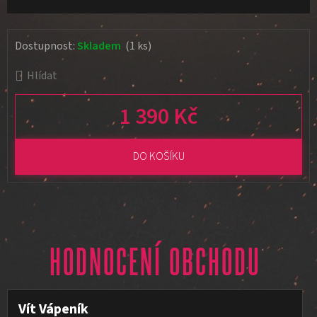
Dostupnost:
Skladem
(1 ks)
Hlídat
1 390 Kč
Měrná cena:
DO KOŠÍKU
HODNOCENÍ OBCHODU
Vít Vápeník