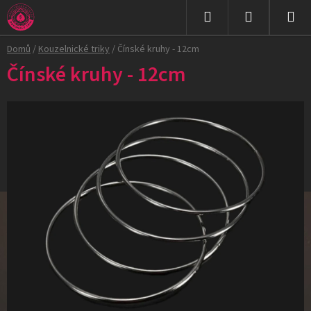
Přejít
na
Hledat
NÁKUPNÍ
obsah
Domů
/
Kouzelnické triky
/
Čínské kruhy - 12cm
KOŠÍK
Čínské kruhy - 12cm