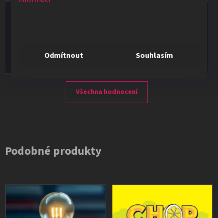
Vladimír Jirsák
Nastavení
★★★★★
Vše v pořádku, výběr i dodání na 1.
Odmítnout
Souhlasím
Všechna hodnocení
Podobné produkty