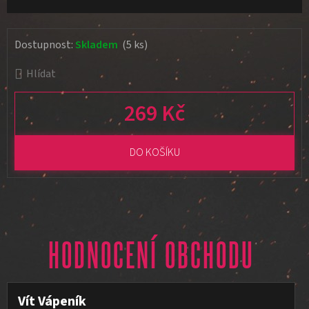
Dostupnost:
Skladem
(5 ks)
Hlídat
269 Kč
Měrná cena:
DO KOŠÍKU
HODNOCENÍ OBCHODU
Vít Vápeník