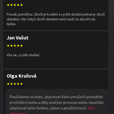
★★★★★
Poradí, pomůžou. Zboží je kvalitní a rychlé dodání pokud je zboží
skladem. Ale i když zboží skladem není snaží se doručit do
týdne.
Jan Vašut
★★★★★
Vše ok, rychlé dodání
Olga Kruľová
★★★★★
Obdržela jsem vše, co jsem objednala. Vše fungovalo
Používáme cookies, abychom Vám umožnili pohodlné
perfektně, syn měl velký úspěch s kouzelnickým představením
prohlížení webu a díky analýze provozu webu neustále
na školní besídce. Objednávka dorazila po 4 dnech, takže
zlepšovali jeho funkce, výkon a použitelnost.
Více
naprostá spokojenost.
informací