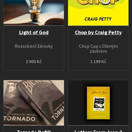
Light of God
Chop by Craig Petty
Rozsvícení žárovky
Chop Cup s šíleným
závěrem
2 900 Kč
1 199 Kč