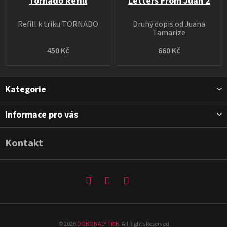
Tornado Refill
Letters From Juan 2
Refill k triku TORNADO
Druhý dopis od Juana
Tamarize
450 Kč
660 Kč
Z
Kategorie
á
p
Informace pro vás
a
t
Kontakt
í
©
2026
DOKONALÝ TRIK
. All Rights Reserved