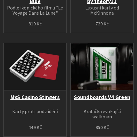
Blue
by theory11
Podle ikonického filmu "Le
Luxusní karty od
Voyage Dans La Lune"
McKinnona
319 Kč
729 Kč
MxS Casino Stingers
Soundboards V4 Green
Karty proti podvádění
Krabička evokující
walkman
449 Kč
350 Kč