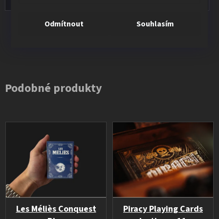
Odmítnout
Souhlasím
Všechna hodnocení
Podobné produkty
Les Méliès Conquest
Piracy Playing Cards