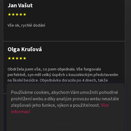
Jan Vašut
★★★★★
Vše ok, rychlé dodání
Olga Kruľová
★★★★★
Obdržela jsem vše, co jsem objednala. Vše fungovalo
perfektně, syn měl velký úspěch s kouzelnickým představením
na školní besídce. Objednávka dorazila po 4 dnech, takže
naprostá spokojenost.
Používáme cookies, abychom Vám umožnili pohodlné
prohlížení webu a díky analýze provozu webu neustále
Vladimír Jirsák
zlepšovali jeho funkce, výkon a použitelnost.
Více
★★★★★
informací
Vše v pořádku, výběr i dodání na 1.
Nastavení