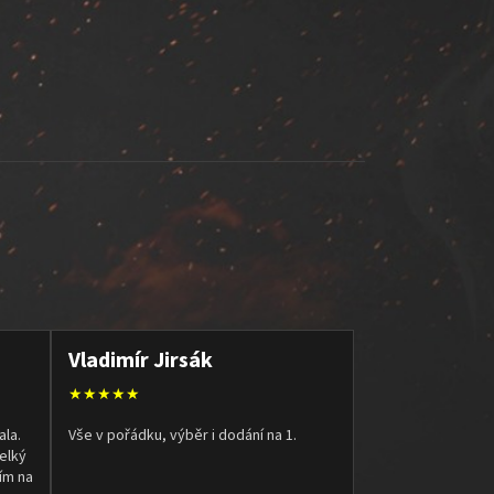
Vladimír Jirsák
★★★★★
ala.
Vše v pořádku, výběr i dodání na 1.
elký
ím na