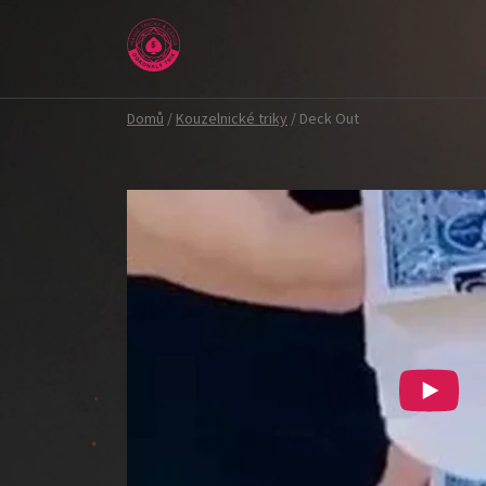
Přejít
na
obsah
Domů
/
Kouzelnické triky
/
Deck Out