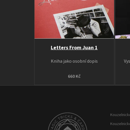
Letters From Juan 1
Kniha jako osobní dopis
Vy
660 Kč
Z
á
p
Kouzelnické
a
t
Kouzelnick