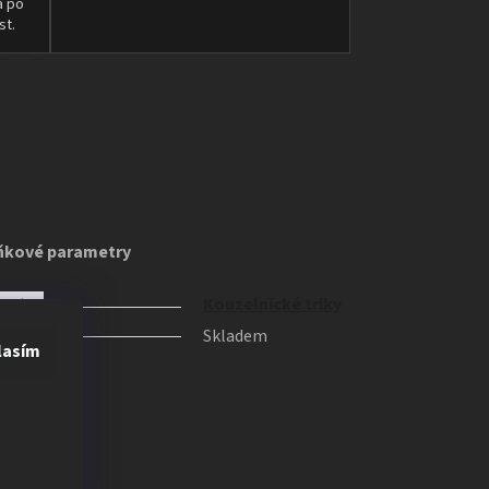
a po
st.
ňkové parametry
orie
Kouzelnické triky
upnost
Skladem
lasím