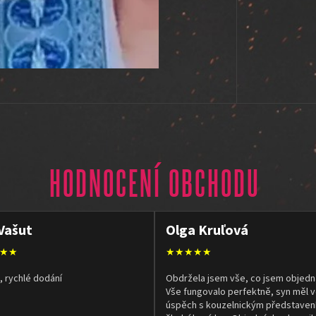
HODNOCENÍ OBCHODU
Vašut
Olga Kruľová
★★
★★★★★
, rychlé dodání
Obdržela jsem vše, co jsem objedn
Vše fungovalo perfektně, syn měl v
úspěch s kouzelnickým představen