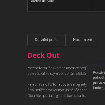
doručit do týdne.
Hodnocení
Deck Out
Vezmete balíček karet a necháte projít skutečný b
Použív
pokračovat ke svým oblíbeným efektům. Ideální otví
pohodln
provozu
Nejedná se o FLAP, nepoužívá magnety ani elastick
funkce,
Divák může prozkoumat úplně všechno
Obdržíte speciální gimmickovou kartu, krabičku a in
Nast