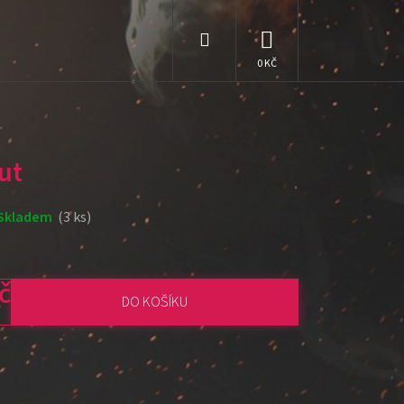
Hledat
NÁKUPNÍ
KOŠÍK
ut
Skladem
(3 ks)
č
DO KOŠÍKU
: