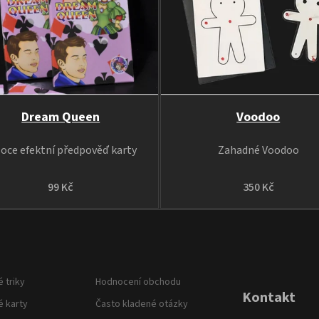
Dream Queen
Voodoo
soce efektní předpověď karty
Zahadné Voodoo
99 Kč
350 Kč
 triky
Hodnocení obchodu
Kontakt
é karty
Často kladené otázky