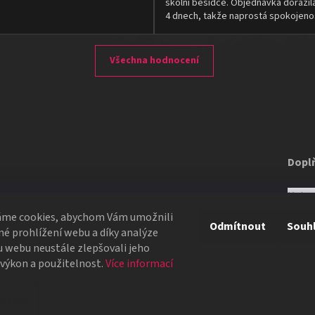
školní besídce. Objednávka dorazil
4 dnech, takže naprostá spokojeno
Všechna hodnocení
Dopl
Kateg
alíček a skrz opravdovou krabičku. S balíčkem pak může
Dost
áme cookies, abychom Vám umožnili
rák pro karetní kouzla.
Odmítnout
Souh
é prohlížení webu a díky analýze
 webu neustále zlepšovali jeho
é nitě
 výkon a použitelnost.
Více informací
struktážní video.
avení