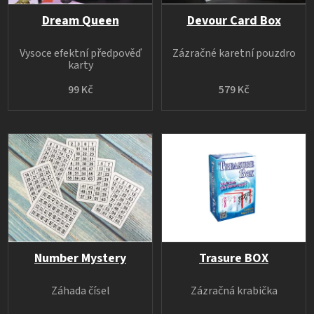
Dream Queen
Devour Card Box
Vysoce efektní předpověď
Zázračné karetní pouzdro
karty
99 Kč
579 Kč
Number Mystery
Trasure BOX
Záhada čísel
Zázračná krabička