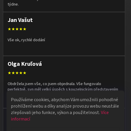
týdne.
Jan Vašut
★★★★★
Vše ok, rychlé dodání
Olga Kruľová
★★★★★
Obdržela jsem vše, co jsem objednala. Vše fungovalo
perfektně, syn měl velký úspěch s kouzelnickým představením
na školní besídce. Objednávka dorazila po 4 dnech, takže
Používáme cookies, abychom Vám umožnili pohodlné
naprostá spokojenost.
prohlížení webu a díky analýze provozu webu neustále
zlepšovali jeho funkce, výkon a použitelnost.
Více
Vladimír Jirsák
informací
★★★★★