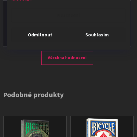
Vladimír Jirsák
Nastavení
★★★★★
Vše v pořádku, výběr i dodání na 1.
Odmítnout
Souhlasím
Všechna hodnocení
Podobné produkty