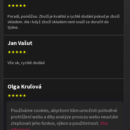
★★★★★
Poradí, pomůžou. Zboží je kvalitní a rychlé dodání pokud je zboží
skladem. Ale i když zboží skladem není snaží se doručit do
týdne.
Jan Vašut
★★★★★
Vše ok, rychlé dodání
Olga Kruľová
★★★★★
Obdržela jsem vše, co jsem objednala. Vše fungovalo
Používáme cookies, abychom Vám umožnili pohodlné
perfektně, syn měl velký úspěch s kouzelnickým představením
prohlížení webu a díky analýze provozu webu neustále
na školní besídce. Objednávka dorazila po 4 dnech, takže
zlepšovali jeho funkce, výkon a použitelnost.
Více
naprostá spokojenost.
informací