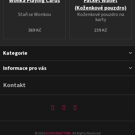
Wonka Playing Cards
Packet Wallet
(Koženkové pouzdro)
Staň se Wonkou
Koženkové pouzdro na
karty
369 Kč
159 Kč
Z
Kategorie
á
p
Informace pro vás
a
t
Kontakt
í
©
2026
DOKONALÝ TRIK
. All Rights Reserved