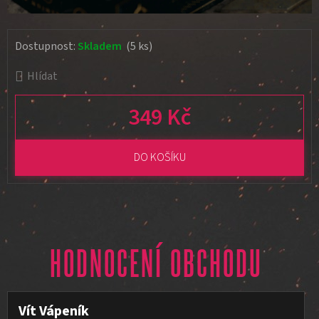
Dostupnost:
Skladem
(5 ks)
Hlídat
349 Kč
Měrná cena:
DO KOŠÍKU
HODNOCENÍ OBCHODU
Vít Vápeník