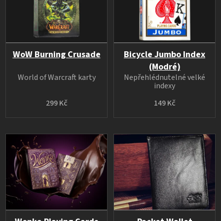
WoW Burning Crusade
Bicycle Jumbo Index
(Modré)
World of Warcraft karty
Nepřehlédnutelné velké
indexy
299 Kč
149 Kč