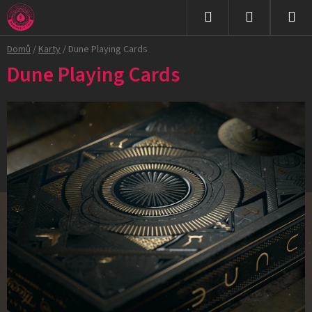
Přejít
na
Hledat
NÁKUPNÍ
obsah
Domů
/
Karty
/
Dune Playing Cards
KOŠÍK
Dune Playing Cards