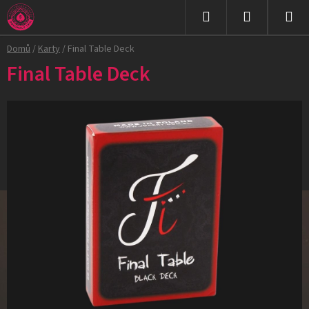
Přejít
na
Hledat
NÁKUPNÍ
obsah
Domů
/
Karty
/
Final Table Deck
KOŠÍK
Final Table Deck