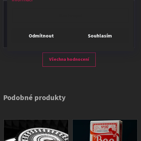
Vladimír Jirsák
Nastavení
★★★★★
Vše v pořádku, výběr i dodání na 1.
Odmítnout
Souhlasím
Všechna hodnocení
Podobné produkty