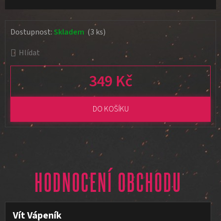
Dostupnost:
Skladem
(3 ks)
Hlídat
349 Kč
Měrná cena:
DO KOŠÍKU
HODNOCENÍ OBCHODU
Vít Vápeník