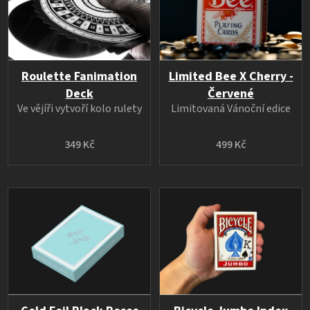
Roulette Fanimation
Limited Bee X Cherry -
Deck
Červené
Ve vějíři vytvoří kolo rulety
Limitovaná Vánoční edice
349 Kč
499 Kč