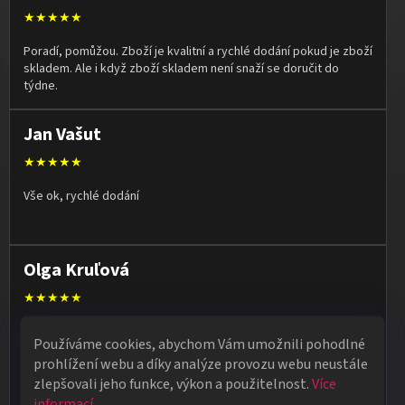
★★★★★
Poradí, pomůžou. Zboží je kvalitní a rychlé dodání pokud je zboží
skladem. Ale i když zboží skladem není snaží se doručit do
týdne.
Jan Vašut
★★★★★
Vše ok, rychlé dodání
Olga Kruľová
★★★★★
Obdržela jsem vše, co jsem objednala. Vše fungovalo
Používáme cookies, abychom Vám umožnili pohodlné
perfektně, syn měl velký úspěch s kouzelnickým představením
prohlížení webu a díky analýze provozu webu neustále
na školní besídce. Objednávka dorazila po 4 dnech, takže
zlepšovali jeho funkce, výkon a použitelnost.
Více
naprostá spokojenost.
informací