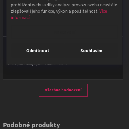
★★★★★
prohlížení webu a díky analýze provozu webu neustále
zlepšovali jeho funkce, výkon a použitelnost.
Více
Obdržela jsem vše, co jsem objednala. Vše fungovalo
informací
perfektně, syn měl velký úspěch s kouzelnickým představením
na školní besídce. Objednávka dorazila po 4 dnech, takže
naprostá spokojenost.
Nastavení
Vladimír Jirsák
Odmítnout
Souhlasím
★★★★★
Vše v pořádku, výběr i dodání na 1.
Všechna hodnocení
Podobné produkty