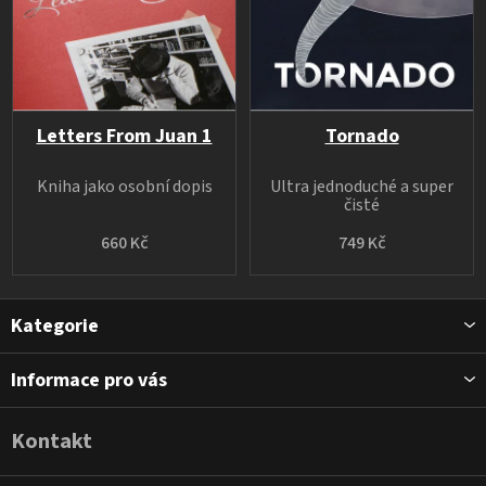
Letters From Juan 1
Tornado
Kniha jako osobní dopis
Ultra jednoduché a super
čisté
660 Kč
749 Kč
Z
Kategorie
á
p
Informace pro vás
a
t
Kontakt
í