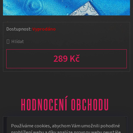
Dostupnost:
Vyprodáno
Hlídat
289 Kč
Měrná cena:
HODNOCENÍ OBCHODU
Vít Vápeník
Používáme cookies, abychom Vám umožnili pohodlné
prohlížení webu a díky analýze provozu webu neustále