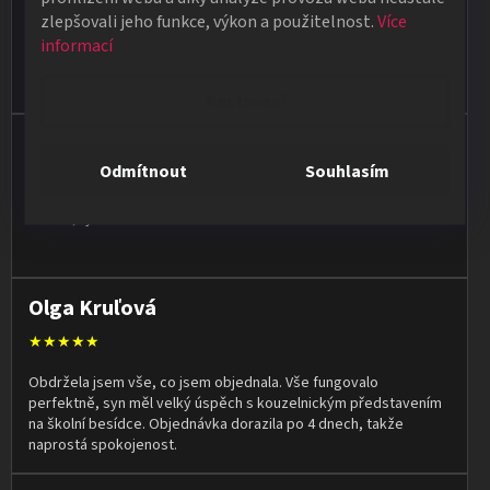
★★★★★
zlepšovali jeho funkce, výkon a použitelnost.
Více
Poradí, pomůžou. Zboží je kvalitní a rychlé dodání pokud je zboží
informací
skladem. Ale i když zboží skladem není snaží se doručit do
týdne.
Nastavení
Jan Vašut
Odmítnout
Souhlasím
★★★★★
Vše ok, rychlé dodání
Olga Kruľová
★★★★★
Obdržela jsem vše, co jsem objednala. Vše fungovalo
perfektně, syn měl velký úspěch s kouzelnickým představením
na školní besídce. Objednávka dorazila po 4 dnech, takže
naprostá spokojenost.