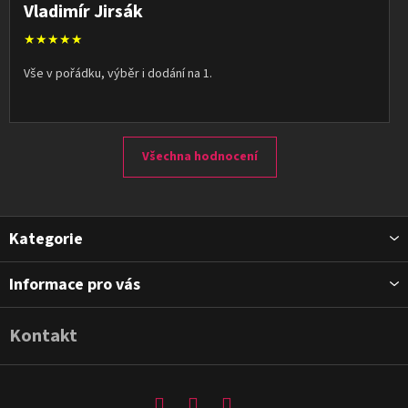
Vladimír Jirsák
★★★★★
Vše v pořádku, výběr i dodání na 1.
Všechna hodnocení
Z
Kategorie
á
p
Informace pro vás
a
t
Kontakt
í