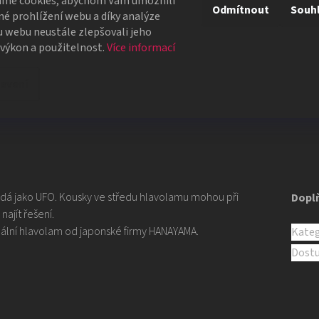
áme cookies, abychom Vám umožnili
Vše fungovalo perfektně, syn měl v
Odmítnout
Souh
é prohlížení webu a díky analýze
úspěch s kouzelnickým představen
 webu neustále zlepšovali jeho
školní besídce. Objednávka dorazil
 výkon a použitelnost.
Více informací
4 dnech, takže naprostá spokojeno
avení
Všechna hodnocení
dá jako UFO. Kousky ve středu hlavolamu mohou při
Dopl
ajít řešení.
nální hlavolam od japonské firmy HANAYAMA.
Kateg
Dost