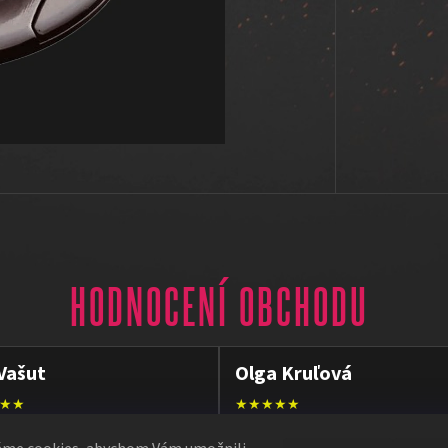
HODNOCENÍ OBCHODU
Vašut
Olga Kruľová
★★
★★★★★
, rychlé dodání
Obdržela jsem vše, co jsem objedn