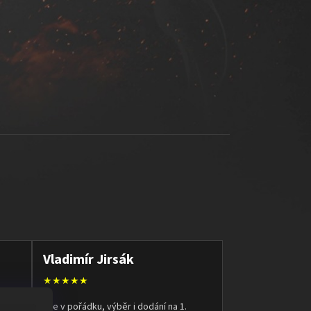
Vladimír Jirsák
★★★★★
ala.
Vše v pořádku, výběr i dodání na 1.