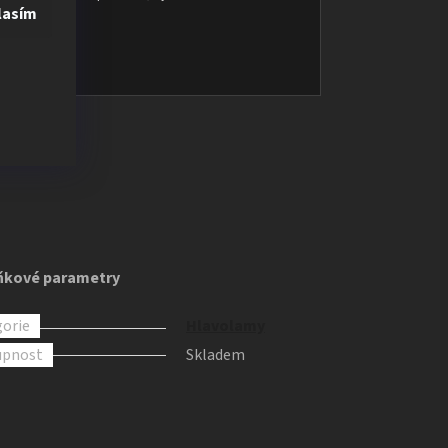
elký
lasím
ím na
a po
st.
ňkové parametry
orie
Hlavolamy
upnost
Skladem