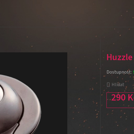
Huzzle
Dostupnost:
Hlídat
290 K
Měrná cena