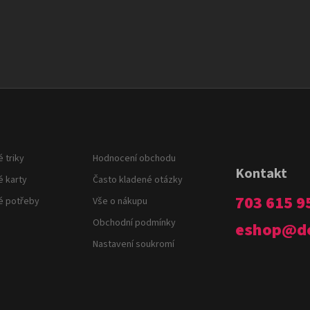
 triky
Hodnocení obchodu
Kontakt
é karty
Často kladené otázky
703 615 9
é potřeby
Vše o nákupu
Obchodní podmínky
eshop
@
d
Nastavení soukromí