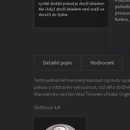
Použív
rychlé dodání pokud je zboží skladem.
pohodln
Ale i když zboží skladem není snaží se
provozu
doručit do týdne.
funkce,
Nast
Hodnocení
Tento jedinečně tvarovaný hlavolam opravdu vypa
pokusu o odstranění vyklouznout, což dělá obtížné n
Hlavolam byl navržen Vesa Timonen z Finska. Origi
Obtížnost: 4/6