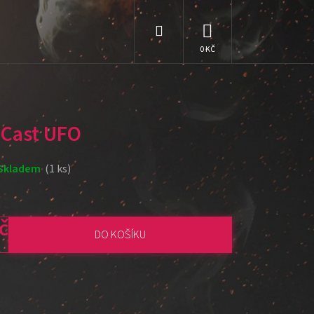
Hledat
NÁKUPNÍ
KOŠÍK
 Cast UFO
Skladem
(1 ks)
č
DO KOŠÍKU
: