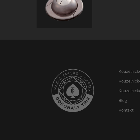
Z
á
p
Kouzelnické
a
t
Kouzelnick
í
Kouzelnick
Blog
Kontakt