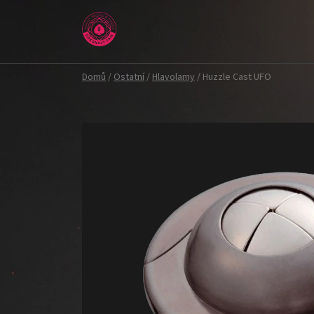
Přejít
na
obsah
Domů
/
Ostatní
/
Hlavolamy
/
Huzzle Cast UFO