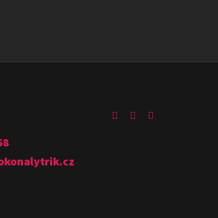
58
okonalytrik.cz