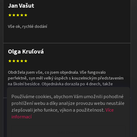
Jan Vašut
★★★★★
Vše ok, rychlé dodání
Olga Kruľová
★★★★★
Obdržela jsem vše, co jsem objednala. Vše fungovalo
perfektně, syn měl velký úspěch s kouzelnickým představením
na školní besídce. Objednávka dorazila po 4 dnech, takže
naprostá spokojenost.
Používáme cookies, abychom Vám umožnili pohodlné
prohlížení webu a díky analýze provozu webu neustále
Vladimír Jirsák
zlepšovali jeho funkce, výkon a použitelnost.
Více
★★★★★
informací
Vše v pořádku, výběr i dodání na 1.
Nastavení