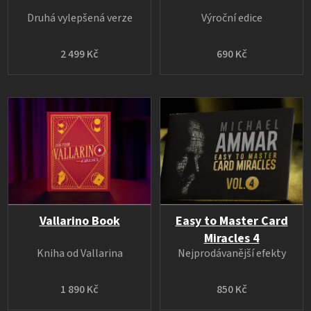
Druhá vylepšená verze
Výroční edice
2 499 Kč
690 Kč
Vallarino Book
Easy to Master Card
Miracles 4
Kniha od Vallarina
Nejprodávanější efekty
1 890 Kč
850 Kč