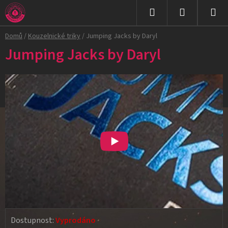
Přejít
na
Hledat
NÁKUPNÍ
obsah
Domů
/
Kouzelnické triky
/
Jumping Jacks by Daryl
KOŠÍK
Jumping Jacks by Daryl
Dostupnost:
Vyprodáno