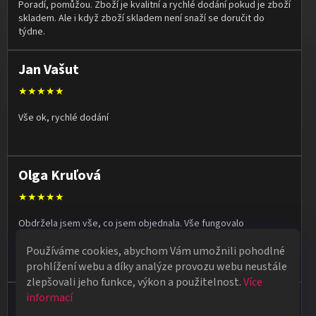
Poradí, pomůžou. Zboží je kvalitní a rychlé dodání pokud je zboží
skladem. Ale i když zboží skladem není snaží se doručit do
týdne.
Jan Vašut
★★★★★
Vše ok, rychlé dodání
Olga Kruľová
★★★★★
Obdržela jsem vše, co jsem objednala. Vše fungovalo
perfektně, syn měl velký úspěch s kouzelnickým představením
Používáme cookies, abychom Vám umožnili pohodlné
na školní besídce. Objednávka dorazila po 4 dnech, takže
naprostá spokojenost.
prohlížení webu a díky analýze provozu webu neustále
zlepšovali jeho funkce, výkon a použitelnost.
Více
informací
Vladimír Jirsák