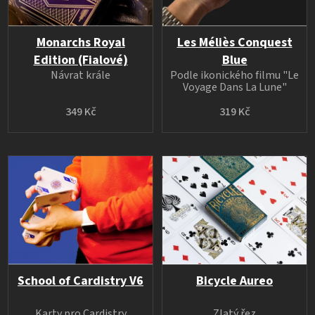
Monarchs Royal
Les Méliès Conquest
Edition (Fialové)
Blue
Návrat krále
Podle ikonického filmu "Le
Voyage Dans La Lune"
349 Kč
319 Kč
School of Cardistry V6
Bicycle Aureo
Karty pro Cardistry
Zlatý řez