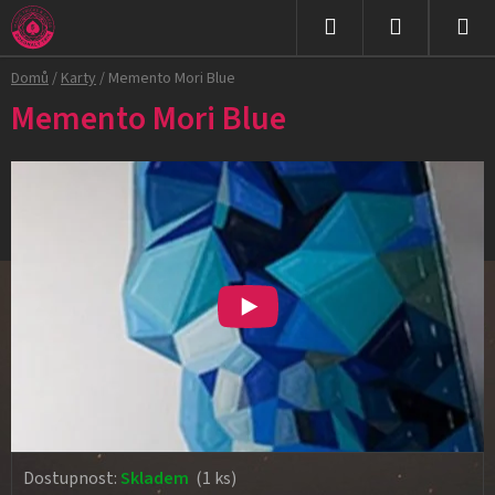
Přejít
na
Hledat
NÁKUPNÍ
obsah
Domů
/
Karty
/
Memento Mori Blue
KOŠÍK
Memento Mori Blue
Dostupnost:
Skladem
(1 ks)