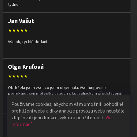
týdne.
Jan Vašut
★★★★★
Vše ok, rychlé dodání
Olga Kruľová
★★★★★
Obdržela jsem vše, co jsem objednala. Vše fungovalo
perfektně, syn měl velký úspěch s kouzelnickým představením
na školní besídce. Objednávka dorazila po 4 dnech, takže
Používáme cookies, abychom Vám umožnili pohodlné
naprostá spokojenost.
prohlížení webu a díky analýze provozu webu neustále
zlepšovali jeho funkce, výkon a použitelnost.
Více
Vladimír Jirsák
informací
★★★★★