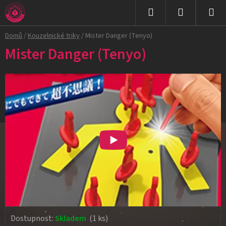
Přejít
na
Hledat
NÁKUPNÍ
obsah
Domů
/
Kouzelnické triky
/
Mister Danger (Tenyo)
KOŠÍK
Mister Danger (Tenyo)
Dostupnost:
Skladem
(1 ks)