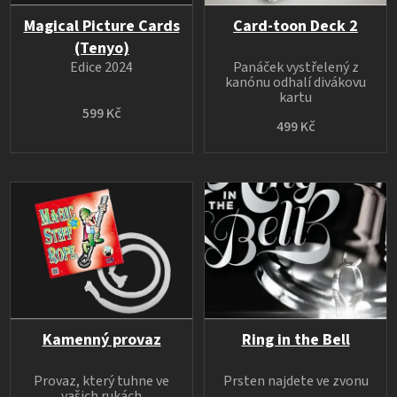
Magical Picture Cards
Card-toon Deck 2
(Tenyo)
Edice 2024
Panáček vystřelený z
kanónu odhalí divákovu
kartu
599 Kč
499 Kč
Kamenný provaz
Ring in the Bell
Provaz, který tuhne ve
Prsten najdete ve zvonu
vašich rukách