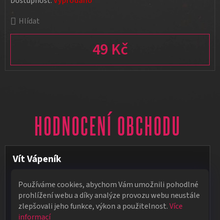
Dostupnost:
Vyprodáno
Hlídat
49 Kč
Měrná cena:
HODNOCENÍ OBCHODU
Vít Vápeník
★★★★★
Používáme cookies, abychom Vám umožnili pohodlné
Poradí, pomůžou. Zboží je kvalitní a rychlé dodání pokud je zboží
prohlížení webu a díky analýze provozu webu neustále
skladem. Ale i když zboží skladem není snaží se doručit do
zlepšovali jeho funkce, výkon a použitelnost.
Více
týdne.
informací