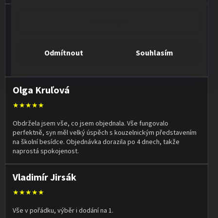
Jan Vašut
Nastavení
★★★★★
Vše ok, rychlé dodání
Odmítnout
Souhlasím
Olga Kruľová
★★★★★
Obdržela jsem vše, co jsem objednala. Vše fungovalo
perfektně, syn měl velký úspěch s kouzelnickým představením
na školní besídce. Objednávka dorazila po 4 dnech, takže
naprostá spokojenost.
Vladimír Jirsák
★★★★★
Vše v pořádku, výběr i dodání na 1.