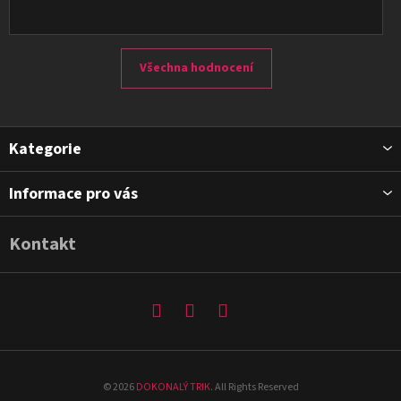
Všechna hodnocení
Z
Kategorie
á
p
Informace pro vás
a
t
Kontakt
í
©
2026
DOKONALÝ TRIK
. All Rights Reserved