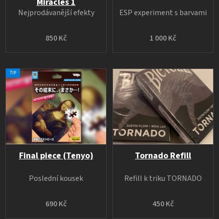
Miracles 1
Nejprodávanější efekty
ESP experiment s barvami
850 Kč
1 000 Kč
TIP
Final piece (Tenyo)
Tornado Refill
Poslední kousek
Refill k triku TORNADO
690 Kč
450 Kč