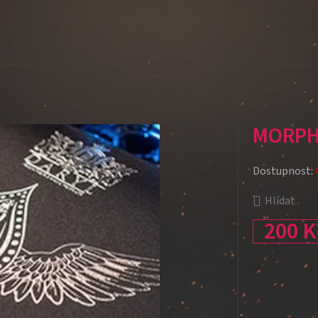
MORP
Dostupnost:
Hlídat
200 K
Měrná cena