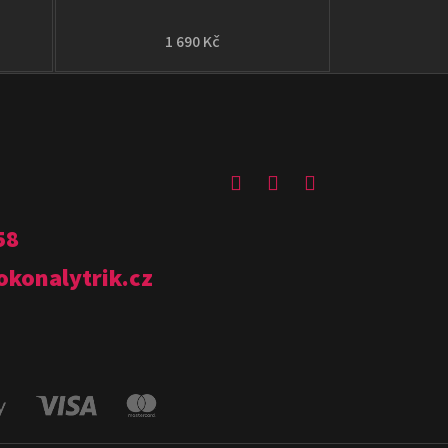
1 690 Kč
58
okonalytrik.cz