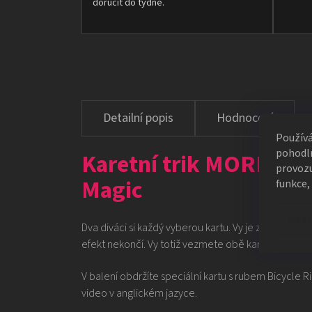
doručit do týdne.
Hodnocení
Použív
pohodln
Karetní trik MORPHED
provozu
Magic
funkce,
Nast
Dva diváci si každý vyberou kartu. Vy je zamícháte
efekt nekončí. Vy totiž vezmete obě karty a spojíte 
V balení obdržíte speciální kartu s rubem Bicycle 
video v anglickém jazyce.