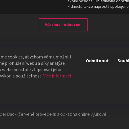
školní besídce. Objednávka dorazil
4 dnech, takže naprostá spokojeno
Všechna hodnocení
áme cookies, abychom Vám umožnili
Odmítnout
Souh
é prohlížení webu a díky analýze
 od Daryla a Murphy's
 webu neustále zlepšovali jeho
 výkon a použitelnost.
Více informací
avení
 do balíčku a následně opět najdete. Tím ovšem tento
je v jednu!
Rider Back (červené provedení) a odkaz na online výukové