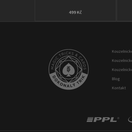
499 Kč
Z
á
p
Kouzelnické
a
t
Kouzelnick
í
Kouzelnick
Blog
Kontakt