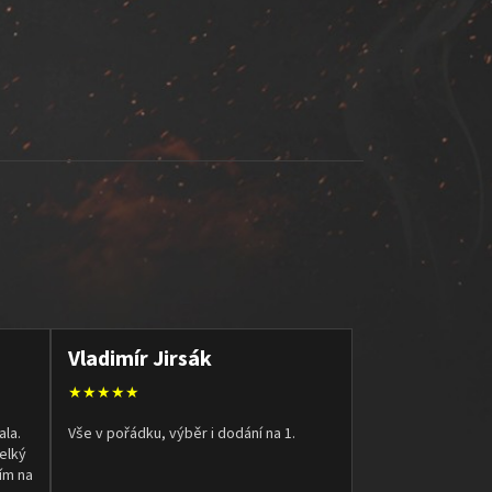
Vladimír Jirsák
★★★★★
ala.
Vše v pořádku, výběr i dodání na 1.
elký
ím na