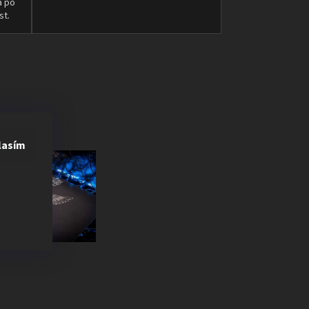
a po
st.
lasím