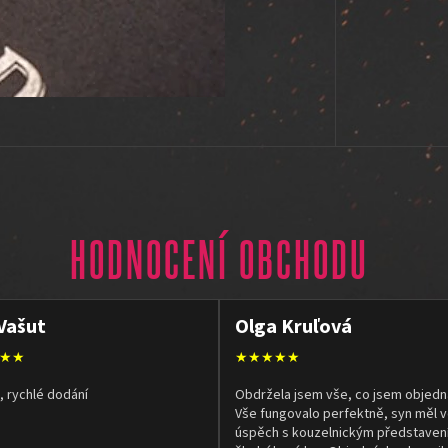
HODNOCENÍ OBCHODU
Vašut
Olga Kruľová
★★
★★★★★
, rychlé dodání
Obdržela jsem vše, co jsem objedn
Vše fungovalo perfektně, syn měl v
úspěch s kouzelnickým představen