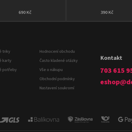
690 Kč
390 Kč
 triky
Hodnocení obchodu
Kontakt
é karty
Často kladené otázky
703 615 9
é potřeby
Vše o nákupu
Obchodní podmínky
eshop
@
d
Nastavení soukromí