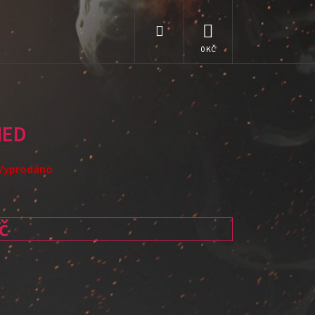
Hledat
NÁKUPNÍ
KOŠÍK
HED
Vyprodáno
č
: