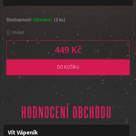
Dostupnost:
Skladem
(2 ks)
Hlídat
449 Kč
Měrná cena:
DO KOŠÍKU
HODNOCENÍ OBCHODU
Vít Vápeník