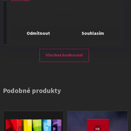
Vladimír Jirsák
Nastavení
★★★★★
Vše v pořádku, výběr i dodání na 1.
Odmítnout
Souhlasím
Všechna hodnocení
Podobné produkty