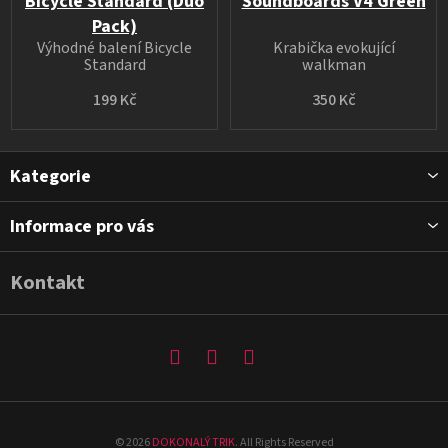
Bicycle Standard (Duo
Soundboards V4 Green
Pack)
Výhodné balení Bicycle
Krabička evokující
Standard
walkman
199 Kč
350 Kč
Z
Kategorie
á
p
Informace pro vás
a
t
Kontakt
í
©
2026
DOKONALÝ TRIK
. All Rights Reserved