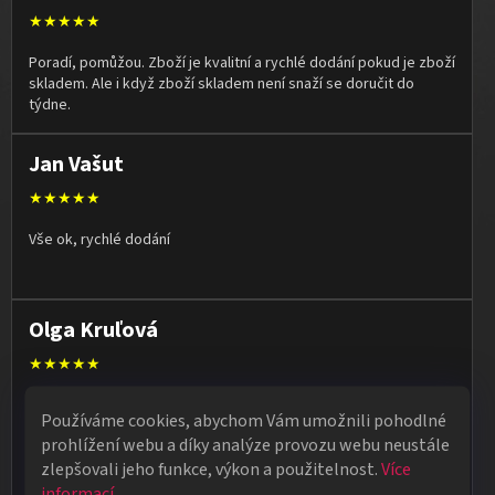
★★★★★
Poradí, pomůžou. Zboží je kvalitní a rychlé dodání pokud je zboží
skladem. Ale i když zboží skladem není snaží se doručit do
týdne.
Jan Vašut
★★★★★
Vše ok, rychlé dodání
Olga Kruľová
★★★★★
Obdržela jsem vše, co jsem objednala. Vše fungovalo
Používáme cookies, abychom Vám umožnili pohodlné
perfektně, syn měl velký úspěch s kouzelnickým představením
prohlížení webu a díky analýze provozu webu neustále
na školní besídce. Objednávka dorazila po 4 dnech, takže
zlepšovali jeho funkce, výkon a použitelnost.
Více
naprostá spokojenost.
informací