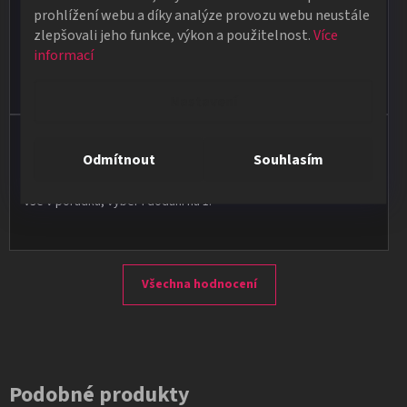
★★★★★
prohlížení webu a díky analýze provozu webu neustále
zlepšovali jeho funkce, výkon a použitelnost.
Více
Obdržela jsem vše, co jsem objednala. Vše fungovalo
informací
perfektně, syn měl velký úspěch s kouzelnickým představením
na školní besídce. Objednávka dorazila po 4 dnech, takže
naprostá spokojenost.
Nastavení
Vladimír Jirsák
Odmítnout
Souhlasím
★★★★★
Vše v pořádku, výběr i dodání na 1.
Všechna hodnocení
Podobné produkty