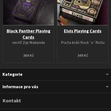
Black Panther Playing
Elvis Playing Cards
Cards
nechť žije Wakanda
Pocta králi Rock´n´Rollu
369 Kč
349 Kč
Z
Kategorie
á
p
Informace pro vás
a
t
Kontakt
í