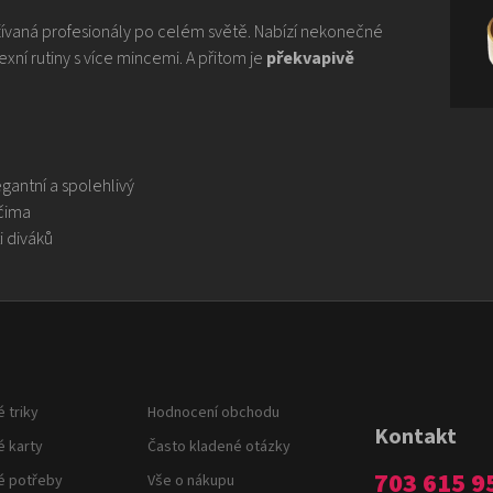
žívaná profesionály po celém světě. Nabízí nekonečné
í rutiny s více mincemi. A přitom je
překvapivě
gantní a spolehlivý
čima
i diváků
 triky
Hodnocení obchodu
Kontakt
é karty
Často kladené otázky
703 615 9
é potřeby
Vše o nákupu