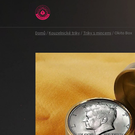
Přejít
na
obsah
Domů
/
Kouzelnické triky
/
Triky s mincemi
/
Okito Box