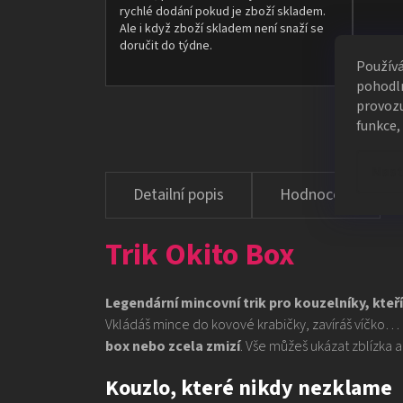
rychlé dodání pokud je zboží skladem.
Ale i když zboží skladem není snaží se
doručit do týdne.
Použív
pohodln
provozu
funkce,
Nast
Hodnocení
Trik Okito Box
Legendární mincovní trik pro kouzelníky, kteří 
Vkládáš mince do kovové krabičky, zavíráš víčko…
box nebo zcela zmizí
. Vše můžeš ukázat zblízka 
Kouzlo, které nikdy nezklame