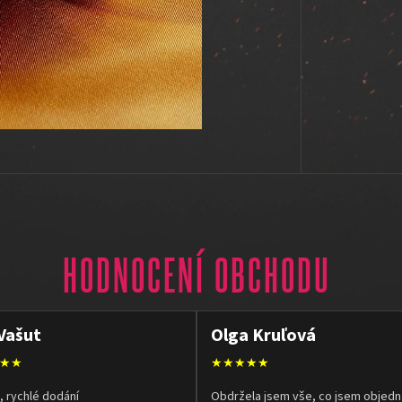
HODNOCENÍ OBCHODU
Vašut
Olga Kruľová
★★
★★★★★
, rychlé dodání
Obdržela jsem vše, co jsem objedn