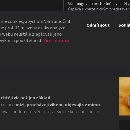
Vše fungovalo perfektně, syn měl v
úspěch s kouzelnickým představen
školní besídce. Objednávka dorazil
4 dnech, takže naprostá spokojeno
áme cookies, abychom Vám umožnili
Odmítnout
Souh
é prohlížení webu a díky analýze
 webu neustále zlepšovali jeho
Všechna hodnocení
 výkon a použitelnost.
Více informací
avení
chtějí víc než jen základ
.
 a mince
mizí, procházejí víkem, objevují se mimo
a diváci budou přesvědčeni, že viděli skutečné kouzlo.