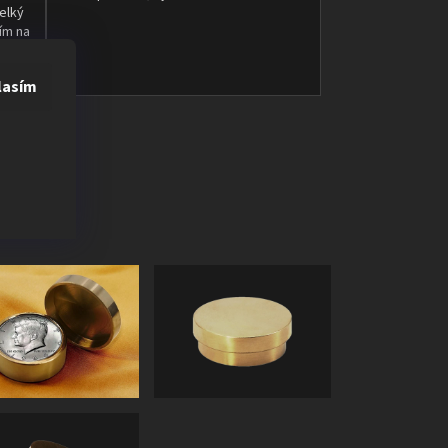
elký
ím na
a po
st.
lasím