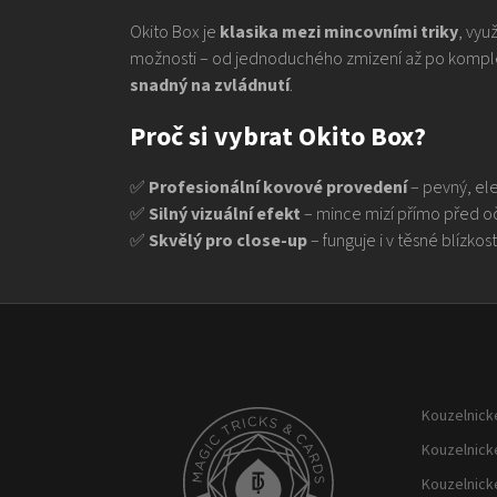
Okito Box je
klasika mezi mincovními triky
, vyu
možnosti – od jednoduchého zmizení až po komplexn
snadný na zvládnutí
.
Proč si vybrat Okito Box?
✅
Profesionální kovové provedení
– pevný, ele
✅
Silný vizuální efekt
– mince mizí přímo před o
✅
Skvělý pro close-up
– funguje i v těsné blízkost
Z
á
p
Kouzelnické
a
t
Kouzelnick
í
Kouzelnick