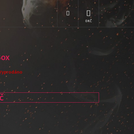
Hledat
NÁKUPNÍ
KOŠÍK
Box
Vyprodáno
č
: