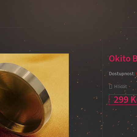
Okito 
Dostupnost:
Hlídat
299 K
Měrná cena