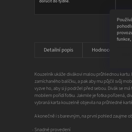
doručit do týdne.
Použív
pohodln
provozu
funkce,
Hodnocení
Nast
Kouzelník ukáže divákovi malou průhlednou kartu. P
zamíchaného balíčku, a pak aby mu půjčil svůj mob
vyzve ho, aby si ji podržel před sebou. Divák se má
mobilem pořídí fotku. Jakmile je fotka pořízená, di
vybraná karta kouzelně objevila na průhledné kartě
A konečně i s barevným, na první pohled zaujme 
Snadné provedení