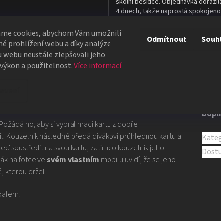
školní besídce. Objednávka dorazil
4 dnech, takže naprostá spokojeno
áme cookies, abychom Vám umožnili
Odmítnout
Souh
Všechna hodnocení
é prohlížení webu a díky analýze
 webu neustále zlepšovali jeho
 výkon a použitelnost.
Více informací
avení
Dopl
ožádá ho, aby si vybral hrací kartu z dobře
il. Kouzelník následně předá divákovi průhlednou kartu a
Kateg
 teď soustředit na svou kartu, zatímco kouzelník jeho
Dost
vák na fotce ve
svém vlastním
mobilu uvidí, že se jeho
, kterou držel!
obalem!