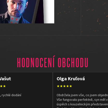
HODNOCENÍ OBCHODU
Vašut
Olga Kruľová
★★
★★★★★
, rychlé dodání
Obdržela jsem vše, co jsem objedn
Vše fungovalo perfektně, syn měl v
úspěch s kouzelnickým představen