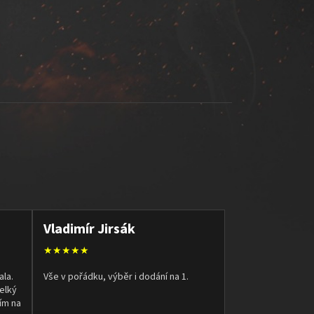
Vladimír Jirsák
★★★★★
ala.
Vše v pořádku, výběr i dodání na 1.
elký
ím na