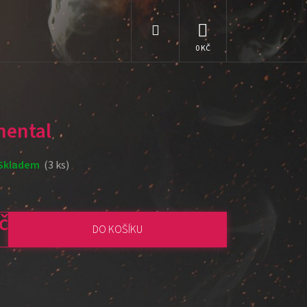
Hledat
NÁKUPNÍ
KOŠÍK
ental
Skladem
(3 ks)
č
DO KOŠÍKU
: