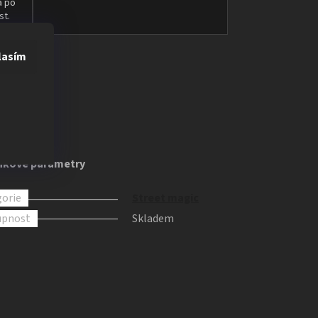
a po
st.
lasím
ňkové parametry
orie
Street magic
upnost
Skladem