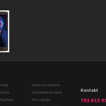
 triky
Hodnocení obchodu
Kontakt
é karty
Často kladené otázky
703 615 9
é potřeby
Vše o nákupu