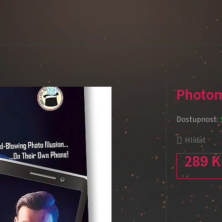
Photom
Dostupnost:
Hlídat
289 K
Měrná cena