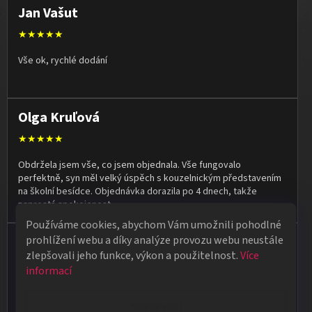
Jan Vašut
★★★★★
Vše ok, rychlé dodání
Olga Kruľová
★★★★★
Obdržela jsem vše, co jsem objednala. Vše fungovalo
perfektně, syn měl velký úspěch s kouzelnickým představením
na školní besídce. Objednávka dorazila po 4 dnech, takže
naprostá spokojenost.
Používáme cookies, abychom Vám umožnili pohodlné
prohlížení webu a díky analýze provozu webu neustále
Vladimír Jirsák
zlepšovali jeho funkce, výkon a použitelnost.
Více
★★★★★
informací
Vše v pořádku, výběr i dodání na 1.
Nastavení