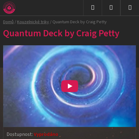
Přejít
na
Hledat
NÁKUPNÍ
obsah
Domů
/
Kouzelnické triky
/
Quantum Deck by Craig Petty
KOŠÍK
Quantum Deck by Craig Petty
Dostupnost:
Vyprodáno