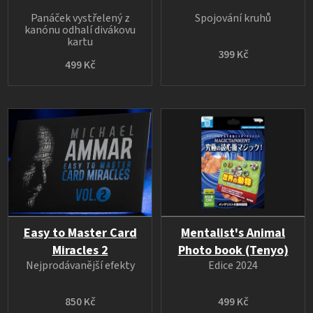
Panáček vystřelený z
Spojování kruhů
kanónu odhalí divákovu
kartu
399 Kč
499 Kč
Easy to Master Card
Mentalist's Animal
Miracles 2
Photo book (Tenyo)
Nejprodávanější efekty
Edice 2024
850 Kč
499 Kč