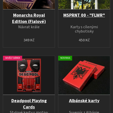
Monarchs Royal
MSPRNT 00 - "FLWR"
Edition (Fialové)
Návrat krále
Karty s cílenými
chybotisky
349 Kč
450 Kč
SKVĚLÝ DÁREK
NOVINKA
Deadpool Playing
Albánské karty
Cards
Stylové karty s motivy
Suvenýr z Albánie