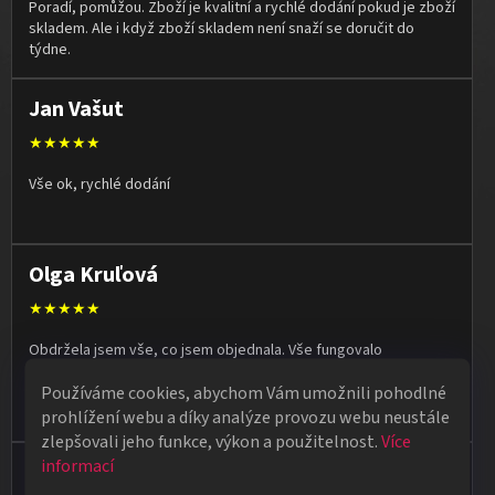
Poradí, pomůžou. Zboží je kvalitní a rychlé dodání pokud je zboží
skladem. Ale i když zboží skladem není snaží se doručit do
týdne.
Jan Vašut
★★★★★
Vše ok, rychlé dodání
Olga Kruľová
★★★★★
Obdržela jsem vše, co jsem objednala. Vše fungovalo
perfektně, syn měl velký úspěch s kouzelnickým představením
Používáme cookies, abychom Vám umožnili pohodlné
na školní besídce. Objednávka dorazila po 4 dnech, takže
naprostá spokojenost.
prohlížení webu a díky analýze provozu webu neustále
zlepšovali jeho funkce, výkon a použitelnost.
Více
informací
Vladimír Jirsák