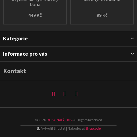
Duna
449 Kč
99 Kč
Z
Kategorie
á
p
Informace pro vás
a
t
Kontakt
í
©
2026
DOKONALÝ TRIK
. All Rights Reserved
Vytvořil Shoptet
| Nakódoval
Shopcode