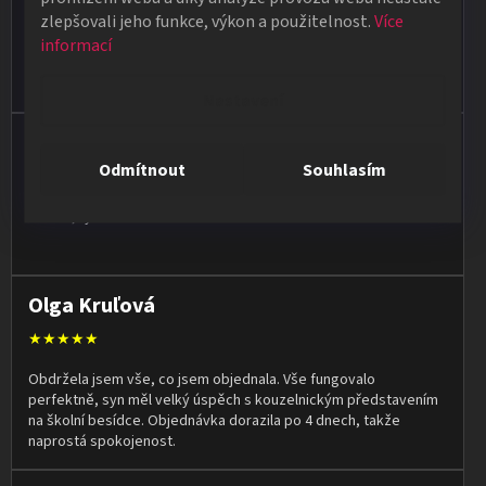
★★★★★
zlepšovali jeho funkce, výkon a použitelnost.
Více
Poradí, pomůžou. Zboží je kvalitní a rychlé dodání pokud je zboží
informací
skladem. Ale i když zboží skladem není snaží se doručit do
týdne.
Nastavení
Jan Vašut
Odmítnout
Souhlasím
★★★★★
Vše ok, rychlé dodání
Olga Kruľová
★★★★★
Obdržela jsem vše, co jsem objednala. Vše fungovalo
perfektně, syn měl velký úspěch s kouzelnickým představením
na školní besídce. Objednávka dorazila po 4 dnech, takže
naprostá spokojenost.