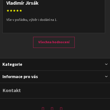
Vladimír Jirsák
★★★★★
Vše v pořádku, výběr i dodání na 1.
Všechna hodnocení
Z
Kategorie
á
p
Informace pro vás
a
t
Kontakt
í