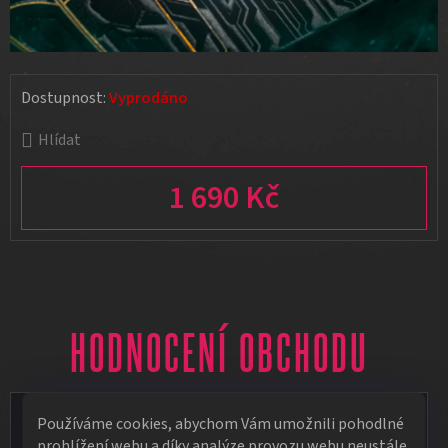
Dostupnost:
Vyprodáno
Hlídat
1 690 Kč
Měrná cena:
HODNOCENÍ OBCHODU
Vít Vápeník
Používáme cookies, abychom Vám umožnili pohodlné
prohlížení webu a díky analýze provozu webu neustále