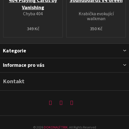
404 Playing Cards by
Soundboards V4 Green
Vanishing
Chyba 404
Krabička evokující
walkman
349 Kč
350 Kč
Z
Kategorie
á
p
Informace pro vás
a
t
Kontakt
í
©
2026
DOKONALÝ TRIK
. All Rights Reserved