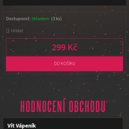
Dostupnost:
Skladem
(3 ks)
Hlídat
299 Kč
Měrná cena:
DO KOŠÍKU
HODNOCENÍ OBCHODU
Vít Vápeník