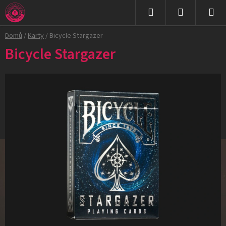
Přejít
na
Hledat
NÁKUPNÍ
obsah
Domů
/
Karty
/
Bicycle Stargazer
KOŠÍK
Bicycle Stargazer