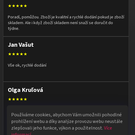
★★★★★
Poradí, pomůžou. Zboží je kvalitní a rychlé dodání pokud je zboží
skladem. Ale i když zboží skladem není snaží se doručit do
týdne.
Jan Vašut
★★★★★
Vše ok, rychlé dodání
Olga Kruľová
★★★★★
Obdržela jsem vše, co jsem objednala. Vše fungovalo
Používáme cookies, abychom Vám umožnili pohodlné
perfektně, syn měl velký úspěch s kouzelnickým představením
prohlížení webu a díky analýze provozu webu neustále
na školní besídce. Objednávka dorazila po 4 dnech, takže
zlepšovali jeho funkce, výkon a použitelnost.
Více
naprostá spokojenost.
informací