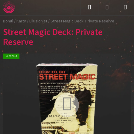
Přejít
na
Hledat
NÁKUPNÍ
obsah
Domů
/
Karty
/
Ellusionist
/
Street Magic Deck: Private Reserve
KOŠÍK
Street Magic Deck: Private
Reserve
NOVINKA