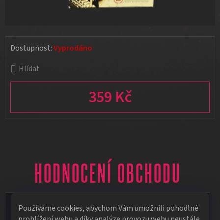
Dostupnost:
Vyprodáno
Hlídat
359 Kč
Měrná cena:
HODNOCENÍ OBCHODU
Vít Vápeník
Používáme cookies, abychom Vám umožnili pohodlné
prohlížení webu a díky analýze provozu webu neustále