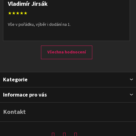
Vladimír Jirsák
★★★★★
Vše v pořádku, výběr i dodání na 1.
Všechna hodnocení
Z
Kategorie
á
p
Informace pro vás
a
t
Kontakt
í