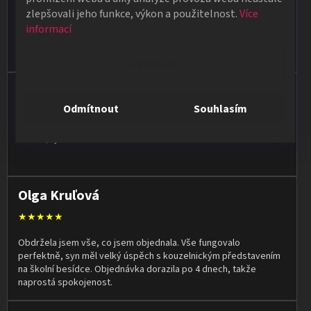
★★★★★
zlepšovali jeho funkce, výkon a použitelnost.
Více
Poradí, pomůžou. Zboží je kvalitní a rychlé dodání pokud je zboží
informací
skladem. Ale i když zboží skladem není snaží se doručit do
týdne.
Nastavení
Jan Vašut
Odmítnout
Souhlasím
★★★★★
Vše ok, rychlé dodání
Olga Kruľová
★★★★★
Obdržela jsem vše, co jsem objednala. Vše fungovalo
perfektně, syn měl velký úspěch s kouzelnickým představením
na školní besídce. Objednávka dorazila po 4 dnech, takže
naprostá spokojenost.