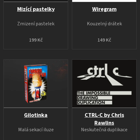
Mizící pastelky
Wiregram
Zmizení pastelek
Kouzelný drátek
199 Kč
149 Kč
Gilotinka
CTRL-C by Chris
Rawlins
Malá sekací iluze
Neskutečná duplikace