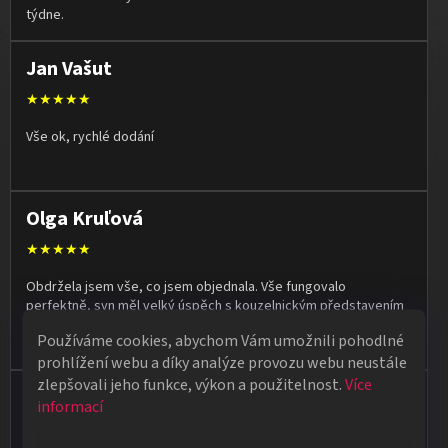
týdne.
Jan Vašut
★★★★★
Vše ok, rychlé dodání
Olga Kruľová
★★★★★
Obdržela jsem vše, co jsem objednala. Vše fungovalo
perfektně, syn měl velký úspěch s kouzelnickým představením
na školní besídce. Objednávka dorazila po 4 dnech, takže
Používáme cookies, abychom Vám umožnili pohodlné
naprostá spokojenost.
prohlížení webu a díky analýze provozu webu neustále
zlepšovali jeho funkce, výkon a použitelnost.
Více
Vladimír Jirsák
informací
★★★★★