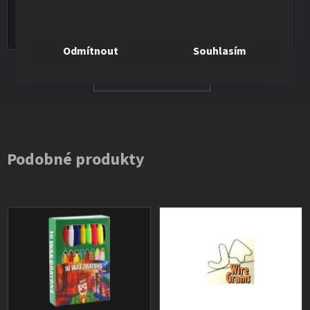
Nastavení
Vše v pořádku, výběr i dodání na 1.
Odmítnout
Souhlasím
Všechna hodnocení
Podobné produkty