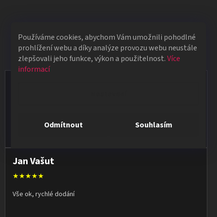
Používáme cookies, abychom Vám umožnili pohodlné
HODNOCENÍ OBCHODU
prohlížení webu a díky analýze provozu webu neustále
zlepšovali jeho funkce, výkon a použitelnost.
Více
informací
Vít Vápeník
Nastavení
★★★★★
Poradí, pomůžou. Zboží je kvalitní a rychlé dodání pokud je zboží
Odmítnout
Souhlasím
skladem. Ale i když zboží skladem není snaží se doručit do
týdne.
Jan Vašut
★★★★★
Vše ok, rychlé dodání