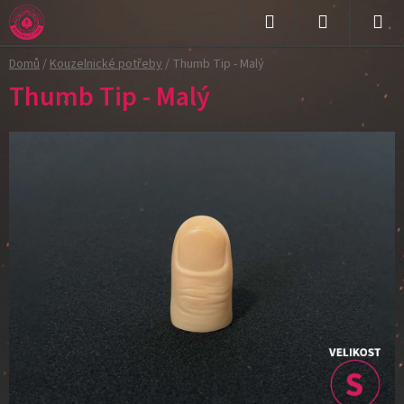
Přejít
na
Hledat
NÁKUPNÍ
obsah
Domů
/
Kouzelnické potřeby
/
Thumb Tip - Malý
KOŠÍK
Thumb Tip - Malý